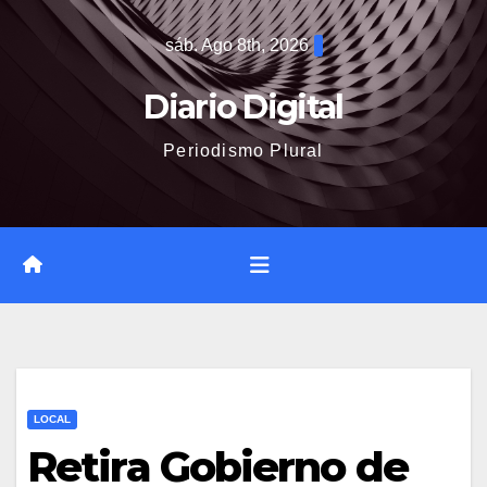
Saltar
sáb. Ago 8th, 2026
al
contenido
Diario Digital
Periodismo Plural
LOCAL
Retira Gobierno de