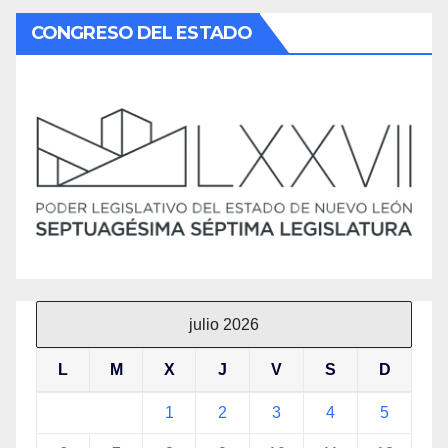
CONGRESO DEL ESTADO
julio 2026
L
M
X
J
V
S
D
1
2
3
4
5