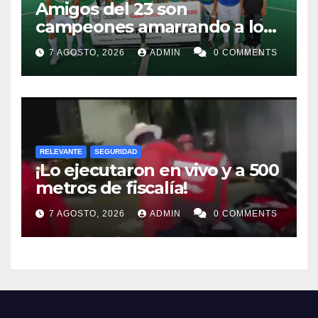
Amigos del 23 son
campeones amarrando a los
“Perros Bravos”
7 AGOSTO, 2026
ADMIN
0 COMMENTS
RELEVANTE
SEGURIDAD
¡Lo ejecutaron en vivo y a 500
metros de fiscalía!
7 AGOSTO, 2026
ADMIN
0 COMMENTS