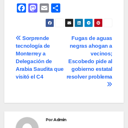
F
M
E
C
a
a
m
o
c
st
ail
m
e
o
p
Navegación
Sorprende
Fugas de aguas
b
d
ar
tecnología de
negras ahogan a
de
o
o
tir
Monterrey a
vecinos;
o
n
entradas
Delegación de
Escobedo pide al
Arabia Saudita que
gobierno estatal
k
visitó el C4
resolver problema
Por
Admin