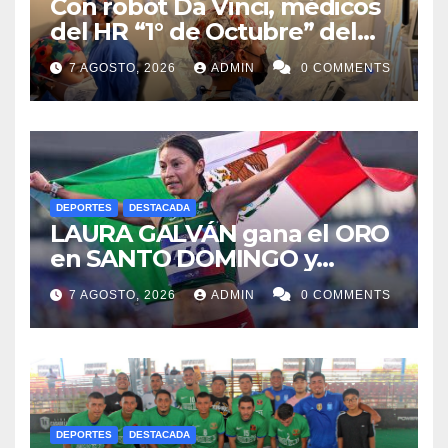
Con robot Da Vinci, médicos
del HR “1° de Octubre” del
ISSSTE retiran tumor renal a
7 AGOSTO, 2026
ADMIN
0 COMMENTS
paciente de 72 años
DEPORTES
DESTACADA
LAURA GALVÁN gana el ORO
en SANTO DOMINGO y
dedica Medalla a sus padres
7 AGOSTO, 2026
ADMIN
0 COMMENTS
fallecidos
DEPORTES
DESTACADA