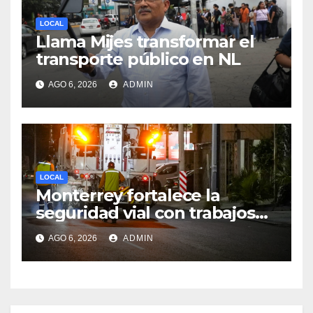
LOCAL
Llama Mijes transformar el
transporte público en NL
AGO 6, 2026
ADMIN
LOCAL
Monterrey fortalece la
seguridad vial con trabajos
de delimitación de carriles en
AGO 6, 2026
ADMIN
Paseo de los Leones