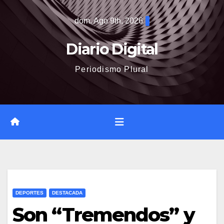
Saltar
dom. Ago 9th, 2026
al
contenido
Diario Digital
Periodismo Plural
DEPORTES
DESTACADA
Son “Tremendos” y