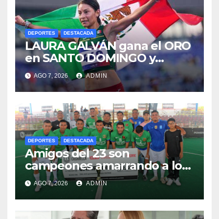
DEPORTES
DESTACADA
LAURA GALVÁN gana el ORO
en SANTO DOMINGO y
dedica Medalla a sus padres
AGO 7, 2026
ADMIN
fallecidos
DEPORTES
DESTACADA
Amigos del 23 son
campeones amarrando a los
“Perros Bravos”
AGO 7, 2026
ADMIN