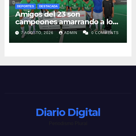
DEPORTES
DESTACADA
Amigos del 23 son
campeones amarrando a los
“Perros Bravos”
7 AGOSTO, 2026
ADMIN
0 COMMENTS
Diario Digital
Periodismo Plural