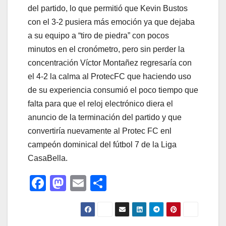
del partido, lo que permitió que Kevin Bustos
con el 3-2 pusiera más emoción ya que dejaba
a su equipo a “tiro de piedra” con pocos
minutos en el cronómetro, pero sin perder la
concentración Víctor Montañez regresaría con
el 4-2 la calma al ProtecFC que haciendo uso
de su experiencia consumió el poco tiempo que
falta para que el reloj electrónico diera el
anuncio de la terminación del partido y que
convertiría nuevamente al Protec FC enl
campeón dominical del fútbol 7 de la Liga
CasaBella.
F
M
E
C
a
a
m
o
c
st
ail
m