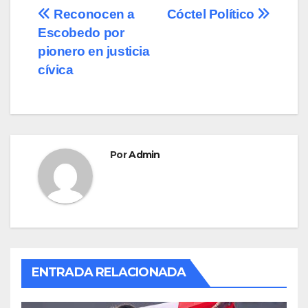
e
o
p
Navegación
Reconocen a
Cóctel Político
b
d
ar
Escobedo por
de
o
o
tir
pionero en justicia
o
n
entradas
cívica
k
Por
Admin
ENTRADA RELACIONADA