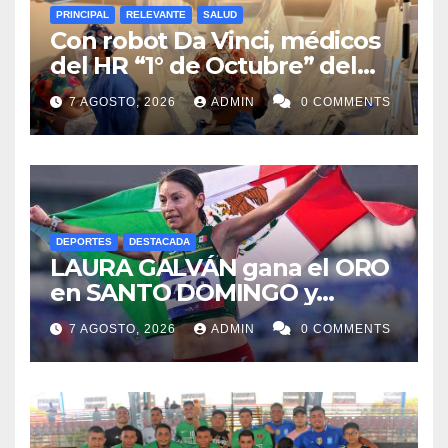
PRINCIPAL
RELEVANTE
SALUD
Con robot Da Vinci, médicos
del HR “1° de Octubre” del
ISSSTE retiran tumor renal a
7 AGOSTO, 2026
ADMIN
0 COMMENTS
paciente de 72 años
DEPORTES
DESTACADA
LAURA GALVÁN gana el ORO
en SANTO DOMINGO y
dedica Medalla a sus padres
7 AGOSTO, 2026
ADMIN
0 COMMENTS
fallecidos