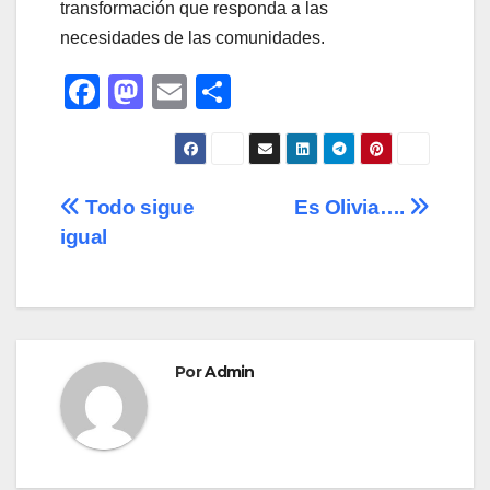
transformación que responda a las
necesidades de las comunidades.
F
M
E
C
a
a
m
o
c
st
ail
m
e
o
p
Navegación
Todo sigue
Es Olivia….
b
d
ar
igual
de
o
o
tir
o
n
entradas
k
Por
Admin