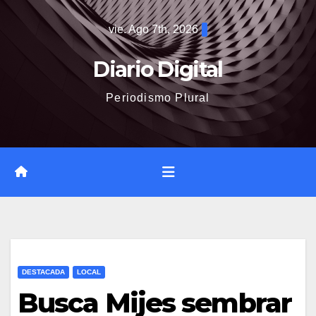
Saltar
vie. Ago 7th, 2026
al
contenido
Diario Digital
Periodismo Plural
DESTACADA
LOCAL
Busca Mijes sembrar