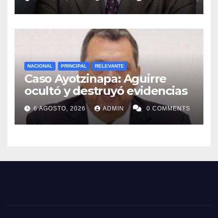
NACIONAL
PRINCIPAL
RELEVANTE
Caso Ayotzinapa: Aguirre
ocultó y destruyó evidencias
6 AGOSTO, 2026
ADMIN
0 COMMENTS