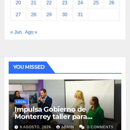
20
21
22
23
24
25
26
27
28
29
30
31
« Jun
Ago »
YOU MISSED
LOCAL
Impulsa Gobierno de
Monterrey taller para
acompañar a mujeres en
6 AGOSTO, 2026
ADMIN
0 COMMENTS