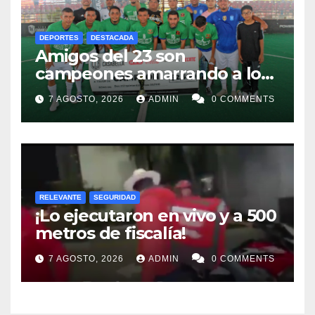
DEPORTES
DESTACADA
Amigos del 23 son
campeones amarrando a los
“Perros Bravos”
7 AGOSTO, 2026
ADMIN
0 COMMENTS
RELEVANTE
SEGURIDAD
¡Lo ejecutaron en vivo y a 500
metros de fiscalía!
7 AGOSTO, 2026
ADMIN
0 COMMENTS