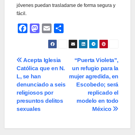
jóvenes puedan trasladarse de forma segura y
fácil.
F
M
E
C
a
a
m
o
c
st
ail
m
e
o
p
Navegación
Acepta Iglesia
“Puerta Violeta”,
b
d
ar
Católica que en N.
un refugio para la
de
o
o
tir
L, se han
mujer agredida, en
o
n
entradas
denunciado a seis
Escobedo; será
religiosos por
replicado el
k
presuntos delitos
modelo en todo
sexuales
México