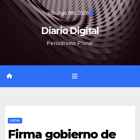
Saltar
sáb. Ago 8th, 2026
al
contenido
Diario Digital
Periodismo Plural
LOCAL
Firma gobierno de