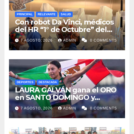
PRINCIPAL
RELEVANTE
SALUD
Con robot Da Vinci, médicos
del HR “1° de Octubre” del
ISSSTE retiran tumor renal a
7 AGOSTO, 2026
ADMIN
0 COMMENTS
paciente de 72 años
DEPORTES
DESTACADA
LAURA GALVÁN gana el ORO
en SANTO DOMINGO y
dedica Medalla a sus padres
7 AGOSTO, 2026
ADMIN
0 COMMENTS
fallecidos