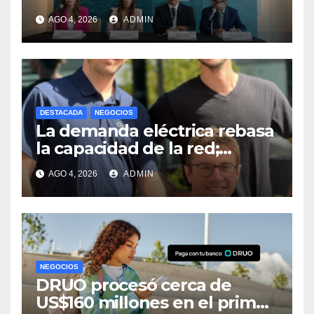
AGO 4, 2026
ADMIN
DESTACADA
NEGOCIOS
La demanda eléctrica rebasa
la capacidad de la red;
buscan aliviarla con baterías
AGO 4, 2026
ADMIN
NEGOCIOS
DRUO procesó cerca de
US$160 millones en el primer