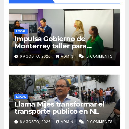
LOCAL
Impulsa Gobierno de
Monterrey taller para
acompañar a mujeres en
6 AGOSTO, 2026
ADMIN
0 COMMENTS
procesos de pérdida y duelo
LOCAL
Llama Mijes transformar el
transporte público en NL
6 AGOSTO, 2026
ADMIN
0 COMMENTS