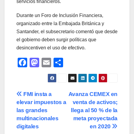
servicios financieros.
Durante un Foro de Inclusión Financiera,
organizado entre la Embajada Británica y
Santander, el subsecretario comentó que desde
el gobierno deben surgir políticas que
desincentiven el uso de efectivo.
F
M
E
C
a
a
m
o
c
st
ail
m
e
o
p
Navegación
FMI insta a
Avanza CEMEX en
b
d
ar
elevar impuestos a
venta de activos;
de
o
o
tir
las grandes
llega al 50 % de la
o
n
entradas
multinacionales
meta proyectada
digitales
en 2020
k