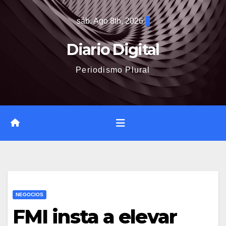
Saltar
sáb. Ago 8th, 2026
al
contenido
Diario Digital
Periodismo Plural
NEGOCIOS
FMI insta a elevar