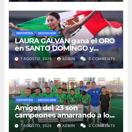
DEPORTES
DESTACADA
LAURA GALVÁN gana el ORO
en SANTO DOMINGO y
dedica Medalla a sus padres
7 AGOSTO, 2026
ADMIN
0 COMMENTS
fallecidos
DEPORTES
DESTACADA
Amigos del 23 son
campeones amarrando a los
“Perros Bravos”
7 AGOSTO, 2026
ADMIN
0 COMMENTS