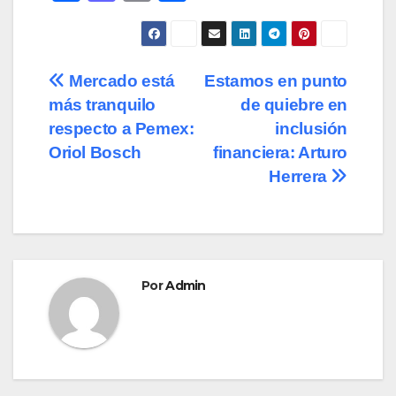
a
a
m
o
c
st
ail
m
e
o
p
Navegación
Mercado está
Estamos en punto
b
d
ar
más tranquilo
de quiebre en
de
o
o
tir
respecto a Pemex:
inclusión
o
n
entradas
Oriol Bosch
financiera: Arturo
Herrera
k
Por
Admin