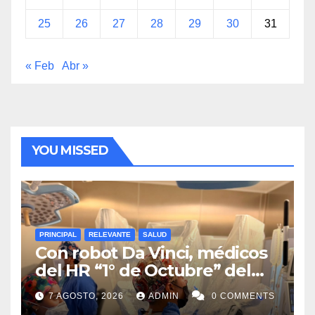
25
26
27
28
29
30
31
« Feb
Abr »
YOU MISSED
PRINCIPAL
RELEVANTE
SALUD
Con robot Da Vinci, médicos
del HR “1° de Octubre” del
ISSSTE retiran tumor renal a
7 AGOSTO, 2026
ADMIN
0 COMMENTS
paciente de 72 años