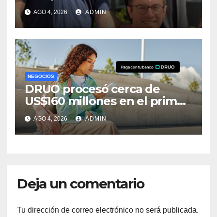
buscan aliviarla con baterías
AGO 4, 2026
ADMIN
NEGOCIOS
DRUO procesó cerca de
US$160 millones en el primer
semestre; su negocio se
AGO 4, 2026
ADMIN
triplicó en México
Deja un comentario
Tu dirección de correo electrónico no será publicada.