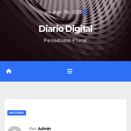
Saltar
vie. Ago 7th, 2026
al
contenido
Diario Digital
Periodismo Plural
NACIONAL
Por
Admin