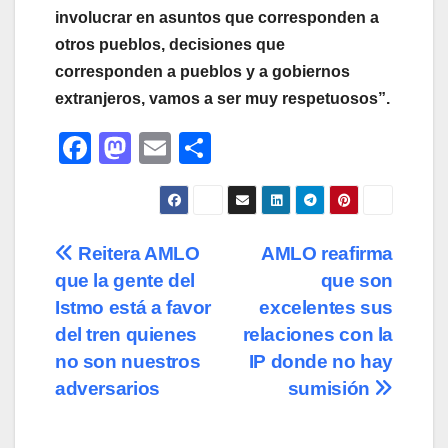
involucrar en asuntos que corresponden a
otros pueblos, decisiones que
corresponden a pueblos y a gobiernos
extranjeros, vamos a ser muy respetuosos”.
F
M
E
C
a
a
m
o
c
st
ail
m
e
o
p
Navegación
Reitera AMLO
AMLO reafirma
b
d
ar
que la gente del
que son
de
o
o
tir
Istmo está a favor
excelentes sus
o
n
entradas
del tren quienes
relaciones con la
no son nuestros
IP donde no hay
k
adversarios
sumisión