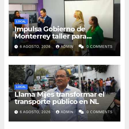
LOCAL
Impulsa Gobierno de
Monterrey taller para
acompañar a mujeres en
6 AGOSTO, 2026
ADMIN
0 COMMENTS
procesos de pérdida y duelo
LOCAL
Llama Mijes transformar el
transporte público en NL
6 AGOSTO, 2026
ADMIN
0 COMMENTS