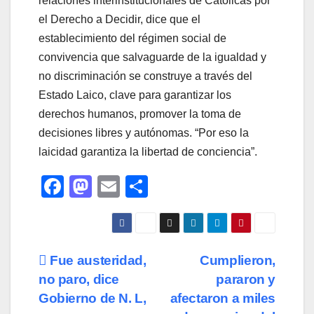
relaciones interinstitucionales de Católicas por
el Derecho a Decidir, dice que el
establecimiento del régimen social de
convivencia que salvaguarde de la igualdad y
no discriminación se construye a través del
Estado Laico, clave para garantizar los
derechos humanos, promover la toma de
decisiones libres y autónomas. “Por eso la
laicidad garantiza la libertad de conciencia”.
F
M
E
C
a
a
m
o
c
st
ail
m
e
o
p
Navegación
Fue austeridad,
Cumplieron,
b
d
ar
no paro, dice
pararon y
de
o
o
tir
Gobierno de N. L,
afectaron a miles