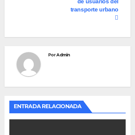
o
n
entradas
de usuarios del
transporte urbano
k
Por
Admin
ENTRADA RELACIONADA