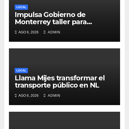
LOCAL
Impulsa Gobierno de
Monterrey taller para
acompañar a mujeres en
AGO 6, 2026
ADMIN
procesos de pérdida y duelo
LOCAL
Llama Mijes transformar el
transporte público en NL
AGO 6, 2026
ADMIN