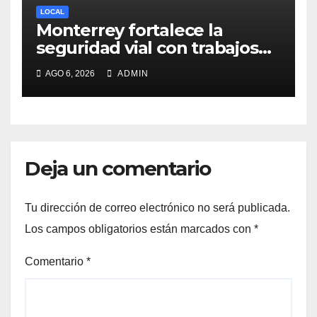
LOCAL
Monterrey fortalece la
seguridad vial con trabajos
de delimitación de carriles en
AGO 6, 2026
ADMIN
Paseo de los Leones
Deja un comentario
Tu dirección de correo electrónico no será publicada.
Los campos obligatorios están marcados con
*
Comentario
*