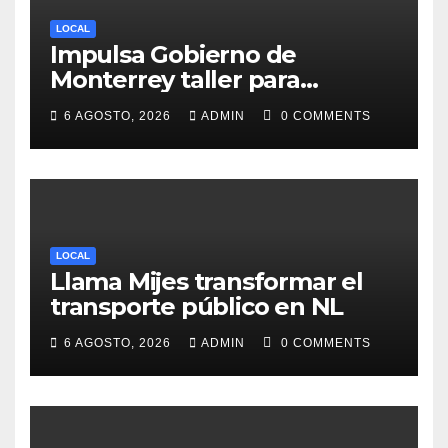
LOCAL
Impulsa Gobierno de
Monterrey taller para
acompañar a mujeres en
6 AGOSTO, 2026
ADMIN
0 COMMENTS
procesos de pérdida y duelo
LOCAL
Llama Mijes transformar el
transporte público en NL
6 AGOSTO, 2026
ADMIN
0 COMMENTS