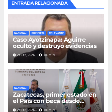
ENTRADA RELACIONADA
NACIONAL
PRINCIPAL
RELEVANTE
Caso Ayotzinapa: Aguirre
ocultó y destruyó evidencias
AGO 6, 2026
ADMIN
NACIONAL
Zacatecas, primer estado en
el País con beca desde
primaria a formación
AGO 3, 2026
ADMIN