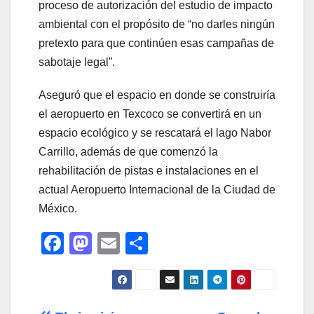
proceso de autorización del estudio de impacto
ambiental con el propósito de “no darles ningún
pretexto para que continúen esas campañas de
sabotaje legal”.
Aseguró que el espacio en donde se construiría
el aeropuerto en Texcoco se convertirá en un
espacio ecológico y se rescatará el lago Nabor
Carrillo, además de que comenzó la
rehabilitación de pistas e instalaciones en el
actual Aeropuerto Internacional de la Ciudad de
México.
F
M
E
C
a
a
m
o
c
st
ail
m
e
o
p