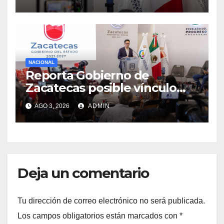
profesional: David Monreal
NACIONAL
Reporta Gobierno de
Zacatecas posible vínculo
entre vehículos utilizados en
AGO 3, 2026
ADMIN
Calera y los hechos del 18 de
julio
Deja un comentario
Tu dirección de correo electrónico no será publicada.
Los campos obligatorios están marcados con
*