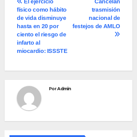
Navegación
El ejercicio
Cancelan
b
d
ar
físico como hábito
trasmisión
de
o
o
tir
de vida disminuye
nacional de
o
n
entradas
hasta en 20 por
festejos de AMLO
ciento el riesgo de
k
infarto al
miocardio: ISSSTE
Por
Admin