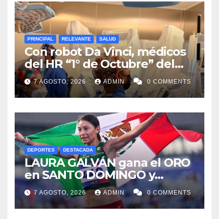
PRINCIPAL
RELEVANTE
SALUD
Con robot Da Vinci, médicos
del HR “1° de Octubre” del
ISSSTE retiran tumor renal a
7 AGOSTO, 2026
ADMIN
0 COMMENTS
paciente de 72 años
DEPORTES
DESTACADA
LAURA GALVÁN gana el ORO
en SANTO DOMINGO y
dedica Medalla a sus padres
7 AGOSTO, 2026
ADMIN
0 COMMENTS
fallecidos