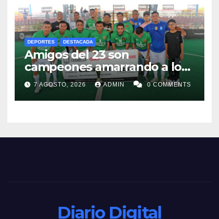
DEPORTES
DESTACADA
Amigos del 23 son
campeones amarrando a los
“Perros Bravos”
7 AGOSTO, 2026
ADMIN
0 COMMENTS
Diario Digital