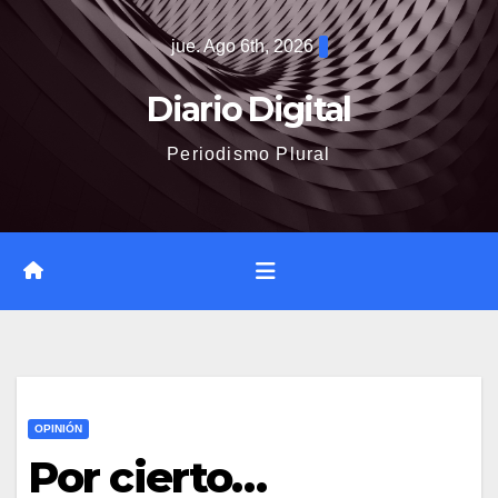
Saltar
jue. Ago 6th, 2026
al
contenido
Diario Digital
Periodismo Plural
OPINIÓN
Por cierto…