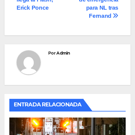
de
o
o
tir
Erick Ponce
para NL tras
o
n
entradas
Fernand
k
Por
Admin
ENTRADA RELACIONADA