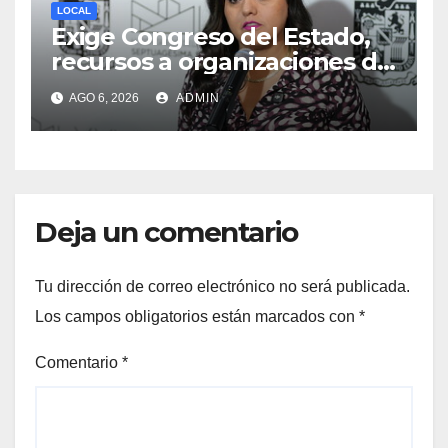
LOCAL
Exige Congreso del Estado,
recursos a organizaciones de
la sociedad civil
AGO 6, 2026
ADMIN
Deja un comentario
Tu dirección de correo electrónico no será publicada.
Los campos obligatorios están marcados con
*
Comentario
*