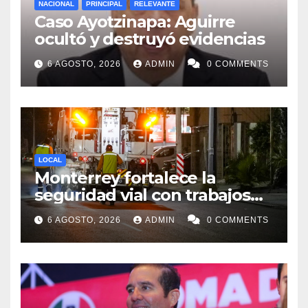
NACIONAL
PRINCIPAL
RELEVANTE
Caso Ayotzinapa: Aguirre
ocultó y destruyó evidencias
6 AGOSTO, 2026
ADMIN
0 COMMENTS
LOCAL
Monterrey fortalece la
seguridad vial con trabajos
de delimitación de carriles en
6 AGOSTO, 2026
ADMIN
0 COMMENTS
Paseo de los Leones