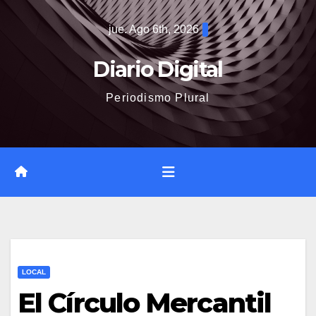
Saltar
jue. Ago 6th, 2026
al
contenido
Diario Digital
Periodismo Plural
LOCAL
El Círculo Mercantil