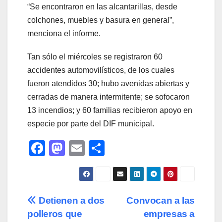
“Se encontraron en las alcantarillas, desde
colchones, muebles y basura en general”,
menciona el informe.
Tan sólo el miércoles se registraron 60
accidentes automovilísticos, de los cuales
fueron atendidos 30; hubo avenidas abiertas y
cerradas de manera intermitente; se sofocaron
13 incendios; y 60 familias recibieron apoyo en
especie por parte del DIF municipal.
F
M
E
C
a
a
m
o
c
st
ail
m
e
o
p
Navegación
Detienen a dos
Convocan a las
b
d
ar
polleros que
empresas a