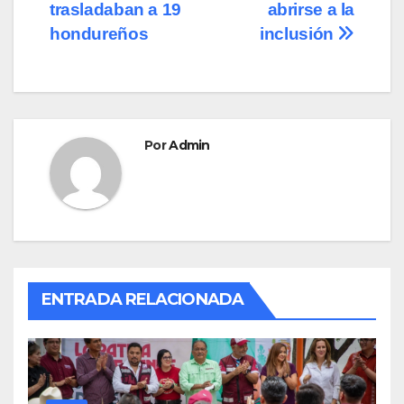
de
o
o
tir
trasladaban a 19
abrirse a la
o
n
entradas
hondureños
inclusión
k
Por
Admin
ENTRADA RELACIONADA