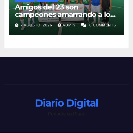
Amigos del 23 son
campeones amarrando a los
“Perros Bravos”
7 AGOSTO, 2026
ADMIN
0 COMMENTS
Diario Digital
Periodismo Plural