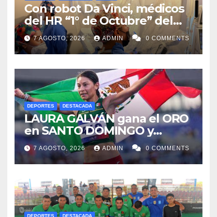
Con robot Da Vinci, médicos
del HR “1° de Octubre” del
ISSSTE retiran tumor renal a
7 AGOSTO, 2026
ADMIN
0 COMMENTS
paciente de 72 años
DEPORTES
DESTACADA
LAURA GALVÁN gana el ORO
en SANTO DOMINGO y
dedica Medalla a sus padres
7 AGOSTO, 2026
ADMIN
0 COMMENTS
fallecidos
DEPORTES
DESTACADA