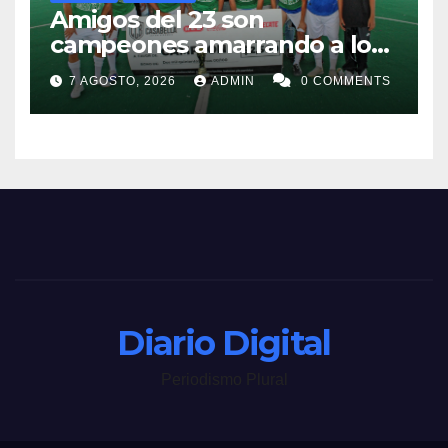
Amigos del 23 son
campeones amarrando a los
“Perros Bravos”
7 AGOSTO, 2026
ADMIN
0 COMMENTS
Diario Digital
Periodismo Plural