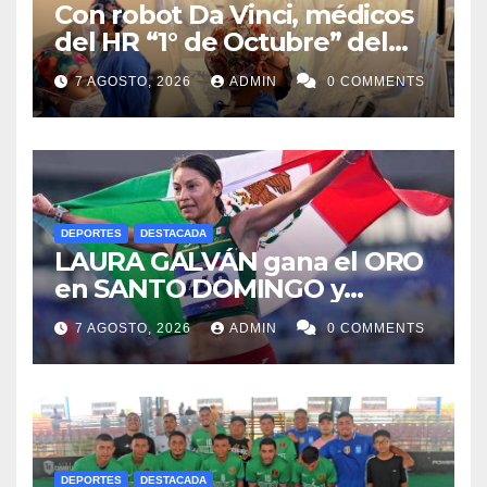
Con robot Da Vinci, médicos
del HR “1° de Octubre” del
ISSSTE retiran tumor renal a
7 AGOSTO, 2026
ADMIN
0 COMMENTS
paciente de 72 años
DEPORTES
DESTACADA
LAURA GALVÁN gana el ORO
en SANTO DOMINGO y
dedica Medalla a sus padres
7 AGOSTO, 2026
ADMIN
0 COMMENTS
fallecidos
DEPORTES
DESTACADA