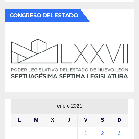
CONGRESO DEL ESTADO
enero 2021
L
M
X
J
V
S
D
1
2
3