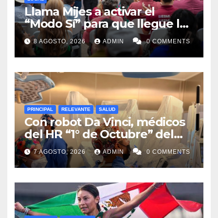
Llama Mijes a activar el
“Modo Sí” para que llegue la
Transformación a Nuevo
8 AGOSTO, 2026
ADMIN
0 COMMENTS
León
PRINCIPAL
RELEVANTE
SALUD
Con robot Da Vinci, médicos
del HR “1° de Octubre” del
ISSSTE retiran tumor renal a
7 AGOSTO, 2026
ADMIN
0 COMMENTS
paciente de 72 años