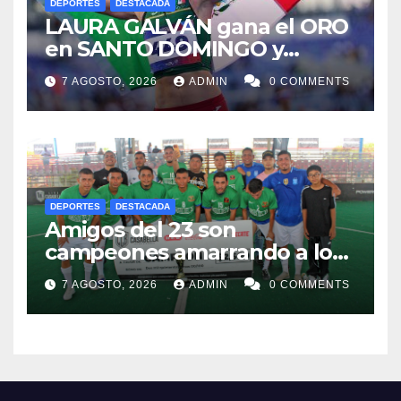
DEPORTES
DESTACADA
LAURA GALVÁN gana el ORO
en SANTO DOMINGO y
dedica Medalla a sus padres
7 AGOSTO, 2026
ADMIN
0 COMMENTS
fallecidos
DEPORTES
DESTACADA
Amigos del 23 son
campeones amarrando a los
“Perros Bravos”
7 AGOSTO, 2026
ADMIN
0 COMMENTS