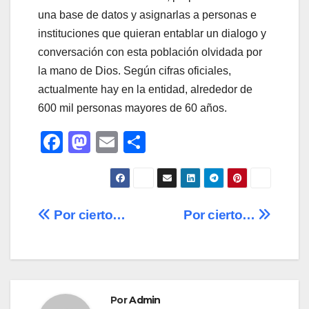
una base de datos y asignarlas a personas e
instituciones que quieran entablar un dialogo y
conversación con esta población olvidada por
la mano de Dios. Según cifras oficiales,
actualmente hay en la entidad, alrededor de
600 mil personas mayores de 60 años.
F
M
E
C
a
a
m
o
c
st
ail
m
e
o
p
Navegación
Por cierto…
Por cierto…
b
d
ar
de
o
o
tir
o
n
entradas
k
Por
Admin