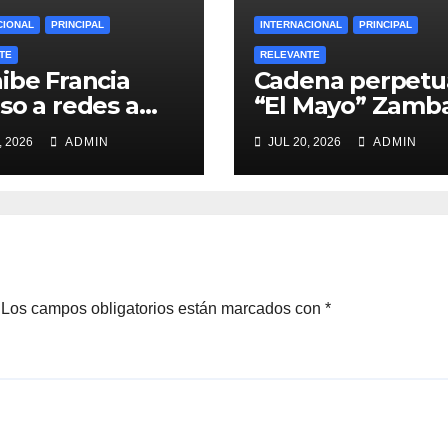
CIONAL
PRINCIPAL
INTERNACIONAL
PRINCIPAL
TE
RELEVANTE
ibe Francia
Cadena perpetu
so a redes a
“El Mayo” Zamb
res de 15 años
en Estados Unid
, 2026
ADMIN
JUL 20, 2026
ADMIN
Los campos obligatorios están marcados con
*