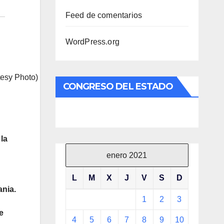
Feed de comentarios
WordPress.org
tesy Photo)
CONGRESO DEL ESTADO
la
enero 2021
L
M
X
J
V
S
D
ania.
1
2
3
e
4
5
6
7
8
9
10