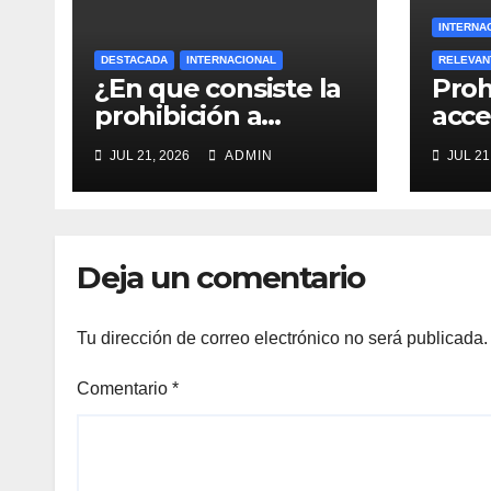
INTERNA
DESTACADA
INTERNACIONAL
RELEVAN
¿En que consiste la
Proh
prohibición a
acce
menores de 15 años
meno
JUL 21, 2026
ADMIN
JUL 21
acceso a redes
sociales en Francia?
Deja un comentario
Tu dirección de correo electrónico no será publicada.
Comentario
*