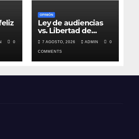
OPINIÓN
eliz
Ley de audiencias
vs. Libertad de
expresión
IN
0
7 AGOSTO, 2026
ADMIN
0
COMMENTS