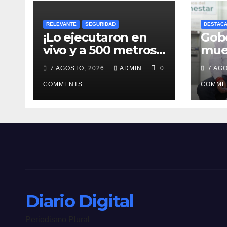
RELEVANTE
SEGURIDAD
DESTAC
¡Lo ejecutaron en
Gob
vivo y a 500 metros
mue
de fiscalía!
pref
7 AGOSTO, 2026
ADMIN
0
7 AG
COMMENTS
COMME
Diario Digital
Periodismo Plural