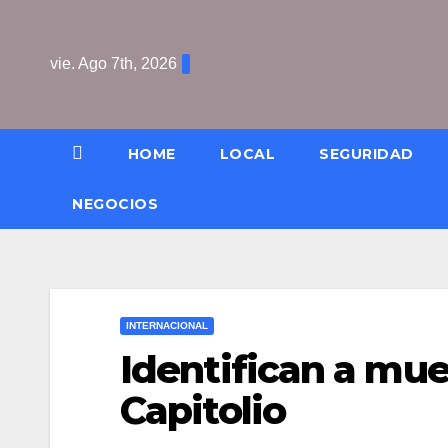
Saltar
al
vie. Ago 7th, 2026
contenido
HOME
LOCAL
SEGURIDAD
NEGOCIOS
INTERNACIONAL
Identifican a mue
Capitolio