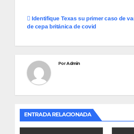
c
st
ail
m
e
o
p
Navegación
Identifique Texas su primer caso de va
b
d
ar
de cepa británica de covid
de
o
o
tir
o
n
entradas
k
Por
Admin
ENTRADA RELACIONADA