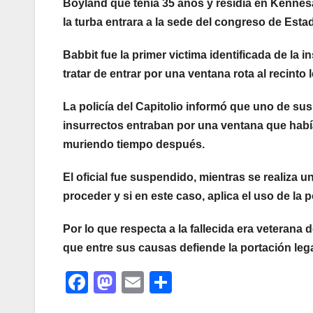
Boyland que tenía 35 años y residía en Kennesa
la turba entrara a la sede del congreso de Est
Babbit fue la primer victima identificada de la 
tratar de entrar por una ventana rota al recinto l
La policía del Capitolio informó que uno de sus
insurrectos entraban por una ventana que había
muriendo tiempo después.
El oficial fue suspendido, mientras se realiza u
proceder y si en este caso, aplica el uso de la po
Por lo que respecta a la fallecida era veterana 
que entre sus causas defiende la portación lega
F
M
E
C
a
a
m
o