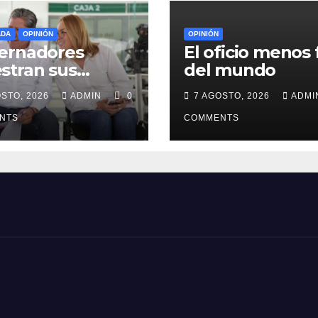
ADA
OPINIÓN
OPINIÓN
ernadores
El oficio menos f
stran sus
del mundo
erencias
OSTO, 2026
ADMIN
0
7 AGOSTO, 2026
ADM
NTS
COMMENTS