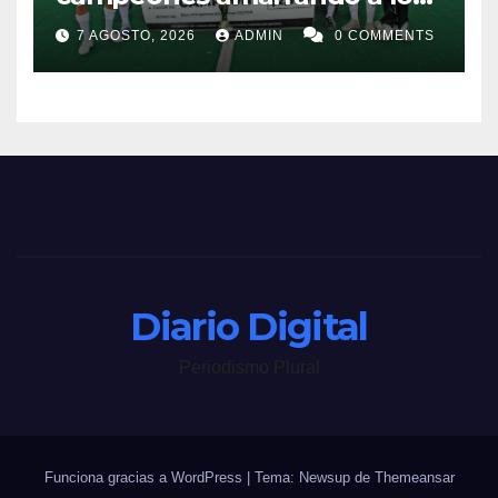
“Perros Bravos”
7 AGOSTO, 2026
ADMIN
0 COMMENTS
Diario Digital
Periodismo Plural
Funciona gracias a WordPress
|
Tema: Newsup de
Themeansar