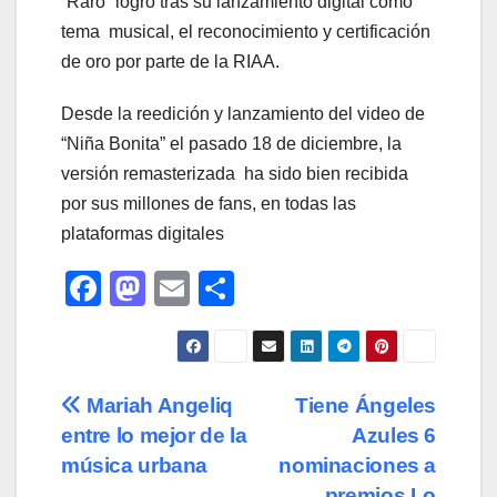
“Raro” logró tras su lanzamiento digital como
tema musical, el reconocimiento y certificación
de oro por parte de la RIAA.
Desde la reedición y lanzamiento del video de
“Niña Bonita” el pasado 18 de diciembre, la
versión remasterizada ha sido bien recibida
por sus millones de fans, en todas las
plataformas digitales
F
M
E
C
a
a
m
o
c
st
ail
m
e
o
p
Navegación
Mariah Angeliq
Tiene Ángeles
b
d
ar
entre lo mejor de la
Azules 6
de
o
o
tir
música urbana
nominaciones a
premios Lo