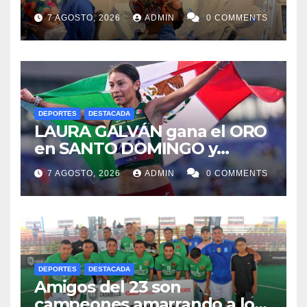
ISSSTE retiran tumor renal a
7 AGOSTO, 2026
ADMIN
0 COMMENTS
paciente de 72 años
DEPORTES
DESTACADA
LAURA GALVÁN gana el ORO
en SANTO DOMINGO y
dedica Medalla a sus padres
7 AGOSTO, 2026
ADMIN
0 COMMENTS
fallecidos
DEPORTES
DESTACADA
Amigos del 23 son
campeones amarrando a los