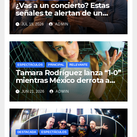
¿Vas a un concierto? Estas
señales te alertan de un
posible fraude financiero
JUL 15, 2026
ADMIN
ESPECTÁCULOS
PRINCIPAL
RELEVANTE
Tamara Rodríguez lanza “1-0”
mientras México derrota a
Corea 1-0
JUN 21, 2026
ADMIN
DESTACADA
ESPECTÁCULOS