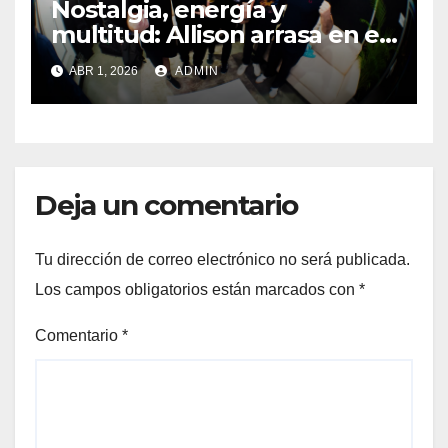
Nostalgia, energía y
multitud: Allison arrasa en el
Tecate Pal Norte 2026
ABR 1, 2026
ADMIN
Deja un comentario
Tu dirección de correo electrónico no será publicada.
Los campos obligatorios están marcados con
*
Comentario
*