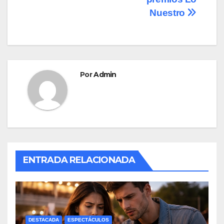
o
n
entradas
Nuestro
k
Por
Admin
ENTRADA RELACIONADA
DESTACADA
ESPECTÁCULOS