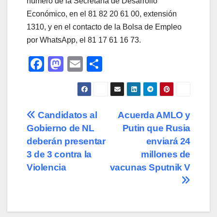
número de la Secretaría de Desarrollo
Económico, en el 81 82 20 61 00, extensión
1310, y en el contacto de la Bolsa de Empleo
por WhatsApp, el 81 17 61 16 73.
F
M
E
C
a
a
m
o
c
st
ail
m
e
o
p
Navegación
Candidatos al
Acuerda AMLO y
b
d
ar
Gobierno de NL
Putin que Rusia
de
o
o
tir
deberán presentar
enviará 24
o
n
entradas
3 de 3 contra la
millones de
Violencia
vacunas Sputnik V
k