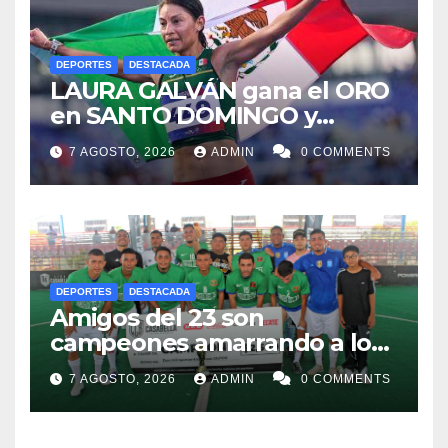
DEPORTES
DESTACADA
LAURA GALVÁN gana el ORO
en SANTO DOMINGO y
dedica Medalla a sus padres
7 AGOSTO, 2026
ADMIN
0 COMMENTS
fallecidos
DEPORTES
DESTACADA
Amigos del 23 son
campeones amarrando a los
“Perros Bravos”
7 AGOSTO, 2026
ADMIN
0 COMMENTS