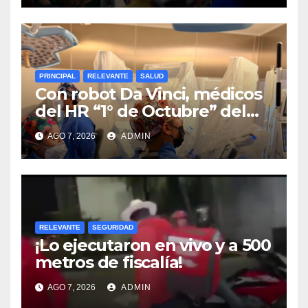
PRINCIPAL
RELEVANTE
SALUD
Con robot Da Vinci, médicos
del HR “1° de Octubre” del
ISSSTE retiran tumor renal a
AGO 7, 2026
ADMIN
paciente de 72 años
RELEVANTE
SEGURIDAD
¡Lo ejecutaron en vivo y a 500
metros de fiscalía!
AGO 7, 2026
ADMIN