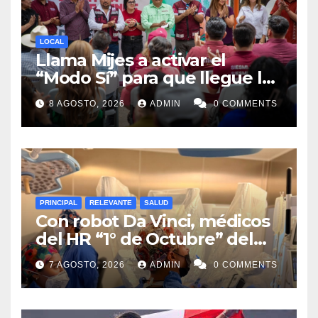
LOCAL
Llama Mijes a activar el
“Modo Sí” para que llegue la
Transformación a Nuevo
8 AGOSTO, 2026
ADMIN
0 COMMENTS
León
PRINCIPAL
RELEVANTE
SALUD
Con robot Da Vinci, médicos
del HR “1° de Octubre” del
ISSSTE retiran tumor renal a
7 AGOSTO, 2026
ADMIN
0 COMMENTS
paciente de 72 años