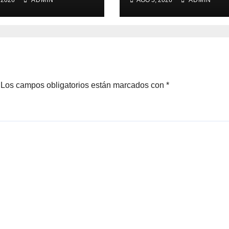
 2026
ADMIN
AGO 5, 2026
ADMIN
gnación de
gobernabilidad 
idato a
Nuevo León
rnatura de NL
Los campos obligatorios están marcados con
*