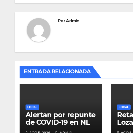
k
Por
Admin
ENTRADA RELACIONADA
LOCAL
LOCAL
Alertan por repunte
Reta
de COVID-19 en NL
Loza
deba