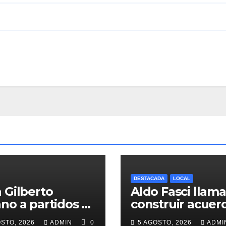
DESTACADA
LOCAL
 Gilberto
Aldo Fasci llama
no a partidos a
construir acuer
atir método de
para dar
OSTO, 2026
ADMIN
0
5 AGOSTO, 2026
ADM