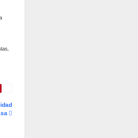
a
stas,
lidad
casa