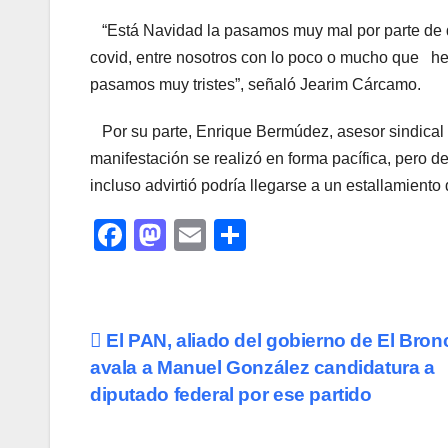
“Está Navidad la pasamos muy mal por parte de
covid, entre nosotros con lo poco o mucho que he
pasamos muy tristes”, señaló Jearim Cárcamo.
Por su parte, Enrique Bermúdez, asesor sindical
manifestación se realizó en forma pacífica, pero de
incluso advirtió podría llegarse a un estallamiento
F
M
E
C
a
a
m
o
c
st
ail
m
e
o
p
Navegación
El PAN, aliado del gobierno de El Bronc
b
d
ar
avala a Manuel González candidatura a
de
o
o
tir
diputado federal por ese partido
o
n
entradas