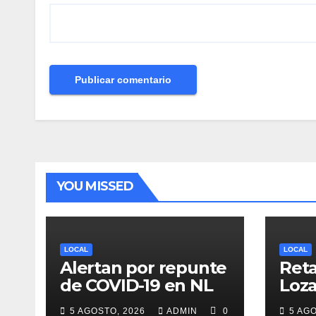
YOU MISSED
LOCAL
LOCAL
Alertan por repunte
Reta
de COVID-19 en NL
Loza
deb
5 AGOSTO, 2026
ADMIN
0
5 AG