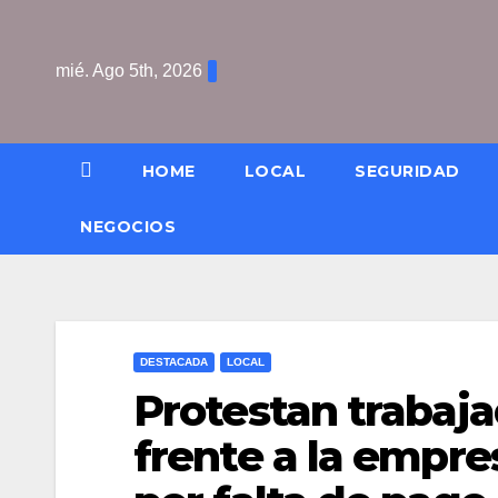
Saltar
al
mié. Ago 5th, 2026
contenido
HOME
LOCAL
SEGURIDAD
NEGOCIOS
DESTACADA
LOCAL
Protestan trabaja
frente a la empre