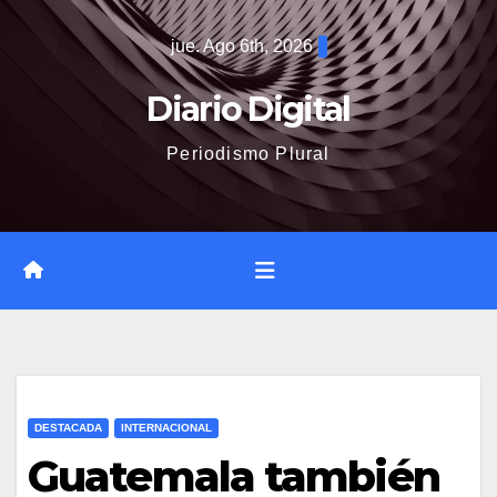
Saltar
jue. Ago 6th, 2026
al
contenido
Diario Digital
Periodismo Plural
DESTACADA
INTERNACIONAL
Guatemala también