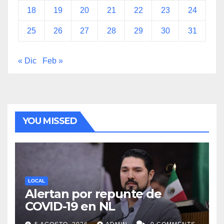
18
19
20
21
22
23
24
25
26
27
28
29
30
31
« Dic
Feb »
YOU MISSED
LOCAL
Alertan por repunte de
COVID-19 en NL