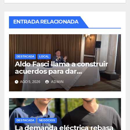
ENTRADA RELACIONADA
DESTACADA
LOCAL
Aldo Fasci llama a construir
acuerdos para dar
gobernabilidad a Nuevo
AGO 5, 2026
ADMIN
León
DESTACADA
NEGOCIOS
La demanda eléctrica rebasa