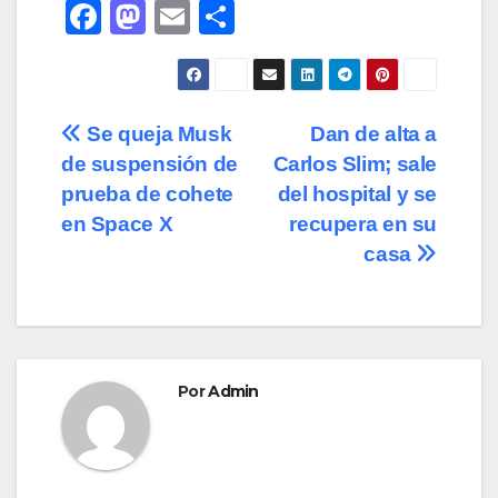
F
M
E
C
a
a
m
o
c
st
ail
m
e
o
p
Navegación
Se queja Musk
Dan de alta a
b
d
ar
de suspensión de
Carlos Slim; sale
de
o
o
tir
prueba de cohete
del hospital y se
o
n
entradas
en Space X
recupera en su
casa
k
Por
Admin