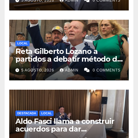
5 AGOSTO, 2026
ADMIN
0 COMMENTS
LOCAL
Reta Gilberto Lozano a
partidos a debatir método de
designación de candidato a
5 AGOSTO, 2026
ADMIN
0 COMMENTS
gubernatura de NL
DESTACADA
LOCAL
Aldo Fasci llama a construir
acuerdos para dar
gobernabilidad a Nuevo León