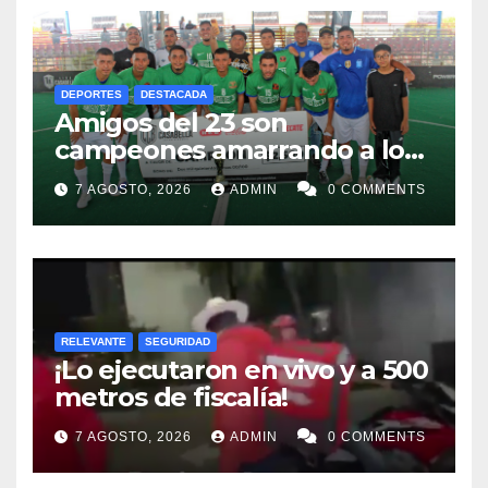
DEPORTES
DESTACADA
Amigos del 23 son
campeones amarrando a los
“Perros Bravos”
7 AGOSTO, 2026
ADMIN
0 COMMENTS
RELEVANTE
SEGURIDAD
¡Lo ejecutaron en vivo y a 500
metros de fiscalía!
7 AGOSTO, 2026
ADMIN
0 COMMENTS