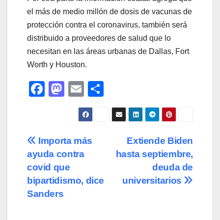
el más de medio millón de dosis de vacunas de
protección contra el coronavirus, también será
distribuido a proveedores de salud que lo
necesitan en las áreas urbanas de Dallas, Fort
Worth y Houston.
F
M
E
C
a
a
m
o
c
st
ail
m
e
o
p
Navegación
Importa más
Extiende Biden
b
d
ar
ayuda contra
hasta septiembre,
de
o
o
tir
covid que
deuda de
o
n
entradas
bipartidismo, dice
universitarios
Sanders
k