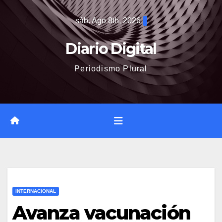
Saltar
sáb. Ago 8th, 2026
al
contenido
Diario Digital
Periodismo Plural
INTERNACIONAL
Avanza vacunación