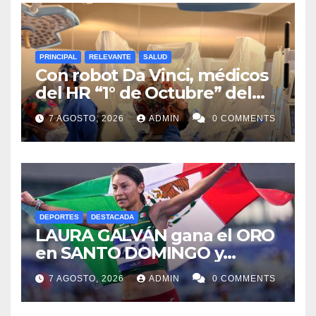
PRINCIPAL
RELEVANTE
SALUD
Con robot Da Vinci, médicos
del HR “1° de Octubre” del
ISSSTE retiran tumor renal a
7 AGOSTO, 2026
ADMIN
0 COMMENTS
paciente de 72 años
DEPORTES
DESTACADA
LAURA GALVÁN gana el ORO
en SANTO DOMINGO y
dedica Medalla a sus padres
7 AGOSTO, 2026
ADMIN
0 COMMENTS
fallecidos