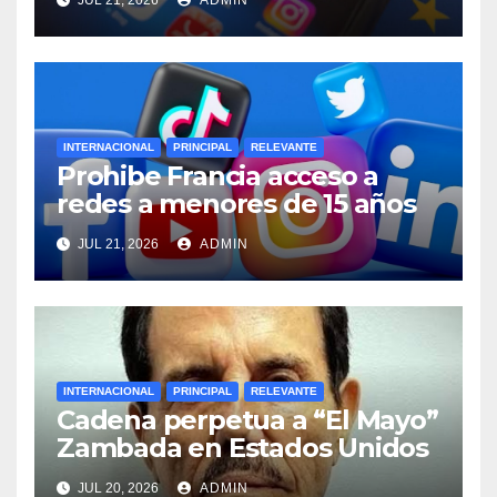
en Francia?
INTERNACIONAL
PRINCIPAL
RELEVANTE
Prohibe Francia acceso a
redes a menores de 15 años
JUL 21, 2026
ADMIN
INTERNACIONAL
PRINCIPAL
RELEVANTE
Cadena perpetua a “El Mayo”
Zambada en Estados Unidos
JUL 20, 2026
ADMIN