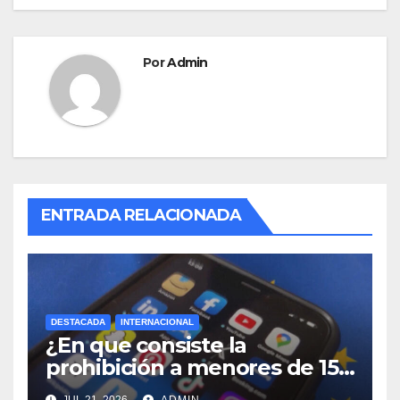
Por
Admin
ENTRADA RELACIONADA
DESTACADA
INTERNACIONAL
¿En que consiste la
prohibición a menores de 15
años acceso a redes sociales
JUL 21, 2026
ADMIN