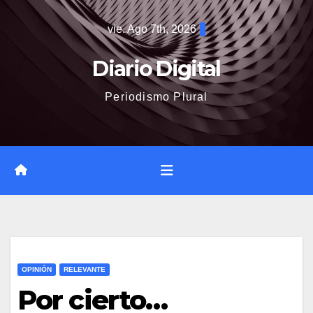
Saltar
vie. Ago 7th, 2026
al
contenido
Diario Digital
Periodismo Plural
OPINIÓN
RELEVANTE
Por cierto…