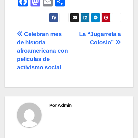
F
M
E
C
a
a
m
o
c
st
ail
m
e
o
p
Navegación
Celebran mes
La “Jugarreta a
b
d
ar
de historia
Colosio”
de
o
o
tir
afroamericana con
o
n
entradas
películas de
activismo social
k
Por
Admin