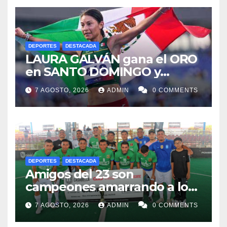
DEPORTES
DESTACADA
LAURA GALVÁN gana el ORO
en SANTO DOMINGO y
dedica Medalla a sus padres
7 AGOSTO, 2026
ADMIN
0 COMMENTS
fallecidos
DEPORTES
DESTACADA
Amigos del 23 son
campeones amarrando a los
“Perros Bravos”
7 AGOSTO, 2026
ADMIN
0 COMMENTS