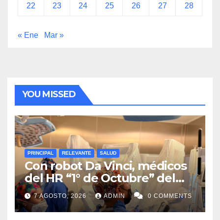
22
23
24
25
26
27
28
« Ene
Mar »
YOU MISSED
PRINCIPAL
RELEVANTE
SALUD
Con robot Da Vinci, médicos
del HR “1° de Octubre” del
ISSSTE retiran tumor renal a
7 AGOSTO, 2026
ADMIN
0 COMMENTS
paciente de 72 años