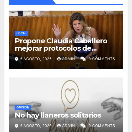
LOCAL
Propone Claudia Caballero
mejorar protocolos de
seguridad en planteles
6 AGOSTO, 2026
ADMIN
0 COMMENTS
educativos
OPINIÓN
No hay llaneros solitarios
6 AGOSTO, 2026
ADMIN
0 COMMENTS