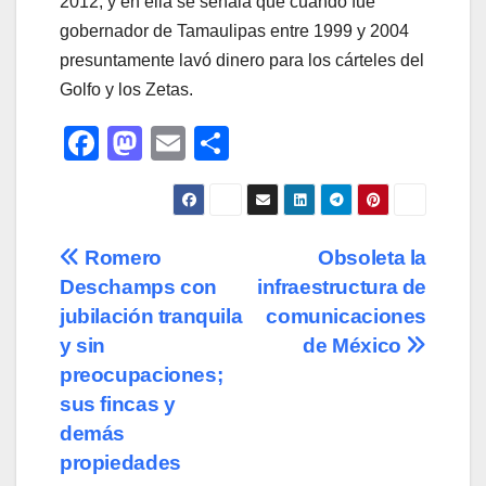
2012, y en ella se señala que cuando fue
gobernador de Tamaulipas entre 1999 y 2004
presuntamente lavó dinero para los cárteles del
Golfo y los Zetas.
F
M
E
C
a
a
m
o
c
st
ail
m
e
o
p
Navegación
Romero
Obsoleta la
b
d
ar
Deschamps con
infraestructura de
de
o
o
tir
jubilación tranquila
comunicaciones
o
n
entradas
y sin
de México
preocupaciones;
k
sus fincas y
demás
propiedades