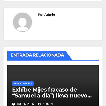
Por
Admin
ENTRADA RELACIONADA
SIN CATEGORÍA
Exhibe Mijes fracaso de
“Samuel a día”; lleva nuevo
monumento a la interserrana
JUL 26, 2026
ADMIN