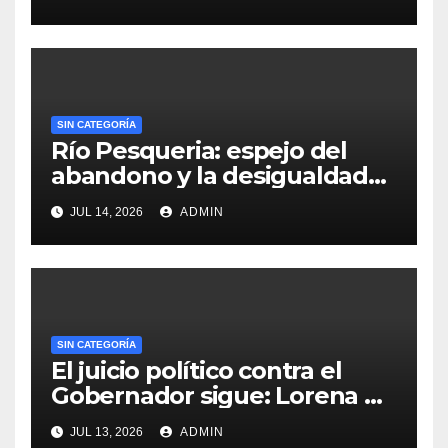
SIN CATEGORÍA
Río Pesqueria: espejo del
abandono y la desigualdad
en Nuevo León
JUL 14, 2026
ADMIN
SIN CATEGORÍA
El juicio político contra el
Gobernador sigue: Lorena de
la Garza
JUL 13, 2026
ADMIN