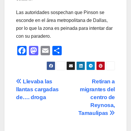
Las autoridades sospechan que Pinson se
esconde en el área metropolitana de Dallas,
por lo que la zona es peinada para intentar dar
con su paradero.
F
M
E
C
a
a
m
o
c
st
ail
m
e
o
p
Navegación
Llevaba las
Retiran a
b
d
ar
llantas cargadas
migrantes del
de
o
o
tir
de…. droga
centro de
o
n
entradas
Reynosa,
Tamaulipas
k