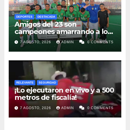
DEPORTES
DESTACADA
Amigos del 23 son
campeones amarrando a los
“Perros Bravos”
7 AGOSTO, 2026
ADMIN
0 COMMENTS
RELEVANTE
SEGURIDAD
¡Lo ejecutaron en vivo y a 500
metros de fiscalía!
7 AGOSTO, 2026
ADMIN
0 COMMENTS