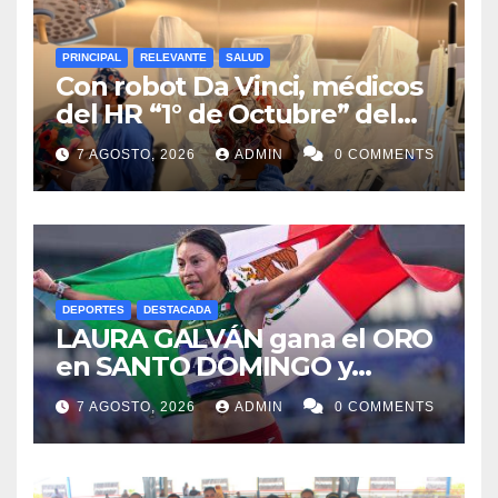
PRINCIPAL
RELEVANTE
SALUD
Con robot Da Vinci, médicos
del HR “1° de Octubre” del
ISSSTE retiran tumor renal a
7 AGOSTO, 2026
ADMIN
0 COMMENTS
paciente de 72 años
DEPORTES
DESTACADA
LAURA GALVÁN gana el ORO
en SANTO DOMINGO y
dedica Medalla a sus padres
7 AGOSTO, 2026
ADMIN
0 COMMENTS
fallecidos