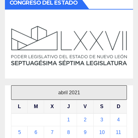
CONGRESO DEL ESTADO
abril 2021
L
M
X
J
V
S
D
1
2
3
4
5
6
7
8
9
10
11