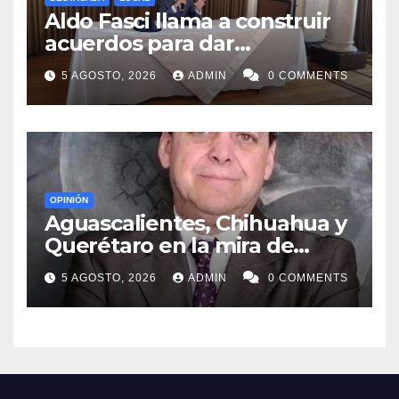
Aldo Fasci llama a construir
acuerdos para dar
gobernabilidad a Nuevo León
5 AGOSTO, 2026
ADMIN
0 COMMENTS
OPINIÓN
Aguascalientes, Chihuahua y
Querétaro en la mira de
MORENA
5 AGOSTO, 2026
ADMIN
0 COMMENTS