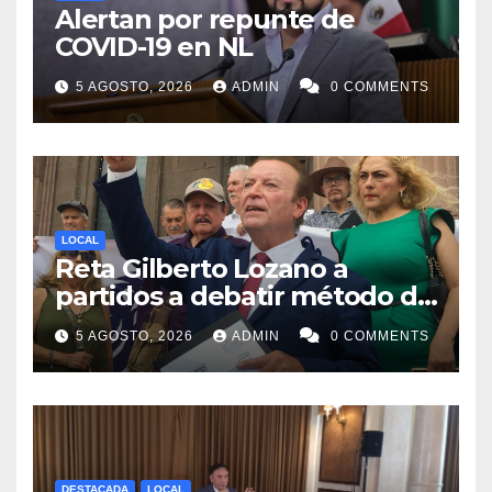
Alertan por repunte de
COVID-19 en NL
5 AGOSTO, 2026
ADMIN
0 COMMENTS
LOCAL
Reta Gilberto Lozano a
partidos a debatir método de
designación de candidato a
5 AGOSTO, 2026
ADMIN
0 COMMENTS
gubernatura de NL
DESTACADA
LOCAL