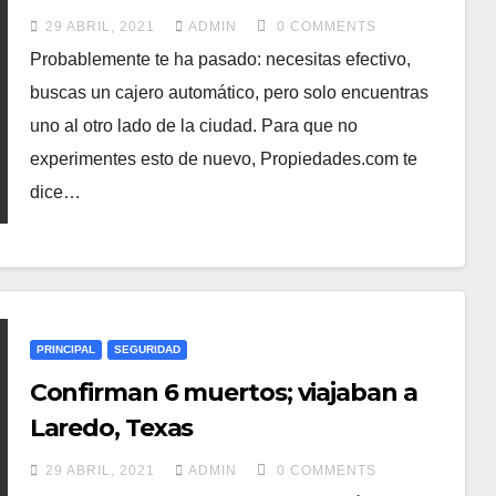
bancarias
29 ABRIL, 2021
ADMIN
0 COMMENTS
Probablemente te ha pasado: necesitas efectivo,
buscas un cajero automático, pero solo encuentras
uno al otro lado de la ciudad. Para que no
experimentes esto de nuevo, Propiedades.com te
dice…
PRINCIPAL
SEGURIDAD
Confirman 6 muertos; viajaban a
Laredo, Texas
29 ABRIL, 2021
ADMIN
0 COMMENTS