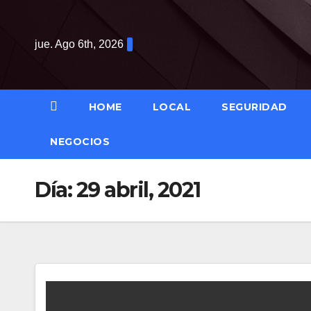
Saltar
al
jue. Ago 6th, 2026
contenido
HOME
LOCAL
SEGURIDAD
NEGOCIOS
Día:
29 abril, 2021