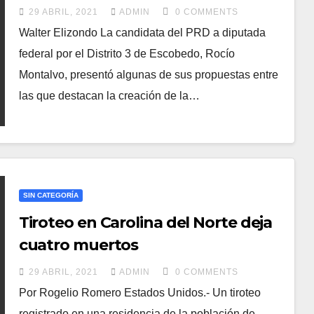
medicinas gratuitas
29 ABRIL, 2021
ADMIN
0 COMMENTS
Walter Elizondo La candidata del PRD a diputada
federal por el Distrito 3 de Escobedo, Rocío
Montalvo, presentó algunas de sus propuestas entre
las que destacan la creación de la…
SIN CATEGORÍA
Tiroteo en Carolina del Norte deja
cuatro muertos
29 ABRIL, 2021
ADMIN
0 COMMENTS
Por Rogelio Romero Estados Unidos.- Un tiroteo
registrado en una residencia de la población de