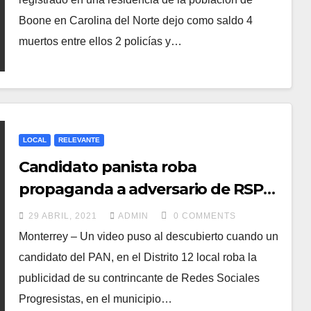
Boone en Carolina del Norte dejo como saldo 4
muertos entre ellos 2 policías y…
LOCAL
RELEVANTE
Candidato panista roba
propaganda a adversario de RSP
en Guadalupe, N. L
29 ABRIL, 2021
ADMIN
0 COMMENTS
Monterrey – Un video puso al descubierto cuando un
candidato del PAN, en el Distrito 12 local roba la
publicidad de su contrincante de Redes Sociales
Progresistas, en el municipio…