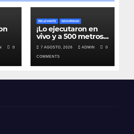
RELEVANTE
SEGURIDAD
on
¡Lo ejecutaron en
vivo y a 500 metros
de fiscalía!
IN
0
7 AGOSTO, 2026
ADMIN
0
COMMENTS