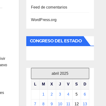
Feed de comentarios
WordPress.org
CONGRESO DEL ESTADO
ivir
Nuevo
abril 2025
L
M
X
J
V
S
D
tes
1
2
3
4
5
6
7
8
9
10
11
12
13