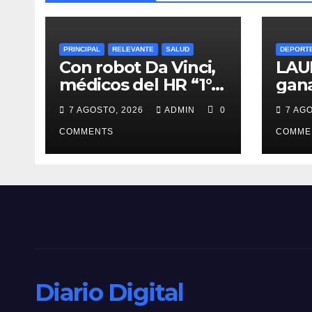
PRINCIPAL
RELEVANTE
SALUD
DEPORT
Con robot Da Vinci,
LAU
médicos del HR “1°
gan
de Octubre” del
SAN
7 AGOSTO, 2026
ADMIN
0
7 AG
ISSSTE retiran
dedi
tumor renal a
COMMENTS
sus 
COMME
paciente de 72 años
fall
Diario Digital