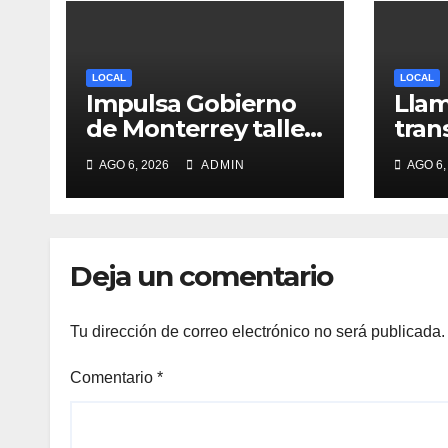
LOCAL
LOCAL
Impulsa Gobierno
Llam
de Monterrey taller
tran
para acompañar a
tran
AGO 6, 2026
ADMIN
AGO 6,
mujeres en
en 
procesos de
pérdida y duelo
Deja un comentario
Tu dirección de correo electrónico no será publicada.
Comentario
*