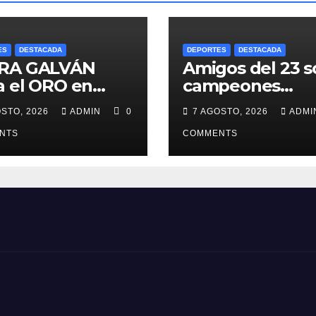
ES
DESTACADA
DEPORTES
DESTACADA
RA GALVÁN
Amigos del 23 s
a el ORO en
campeones
TO DOMINGO y
amarrando a los
OSTO, 2026
ADMIN
0
7 AGOSTO, 2026
ADM
ca Medalla a
“Perros Bravos”
padres
NTS
COMMENTS
ecidos