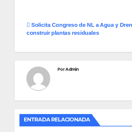
a
a
m
o
c
st
ail
m
e
o
p
Navegación
Solicita Congreso de NL a Agua y Dren
b
d
ar
construir plantas residuales
de
o
o
tir
o
n
entradas
k
Por
Admin
ENTRADA RELACIONADA