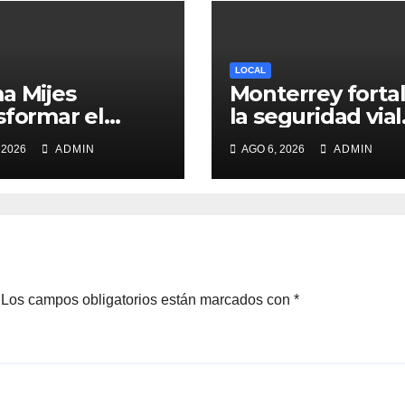
LOCAL
a Mijes
Monterrey forta
sformar el
la seguridad vial
sporte público
con trabajos de
 2026
ADMIN
AGO 6, 2026
ADMIN
NL
delimitación de
carriles en Pase
los Leones
Los campos obligatorios están marcados con
*