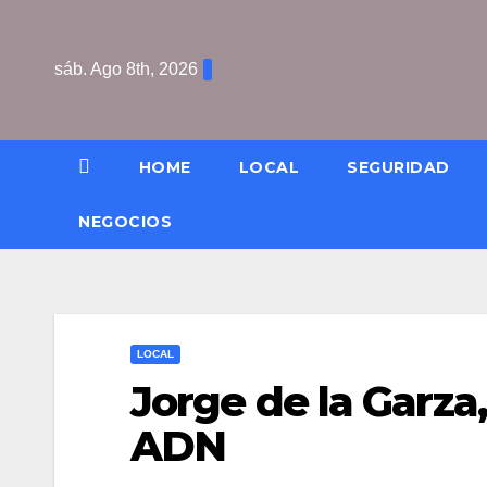
Saltar
al
sáb. Ago 8th, 2026
contenido
HOME
LOCAL
SEGURIDAD
NEGOCIOS
LOCAL
Jorge de la Garza,
ADN