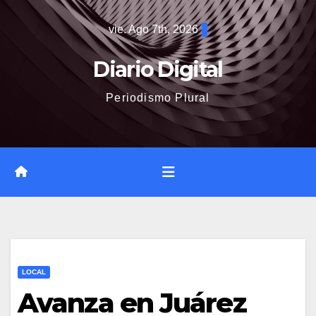
Saltar
vie. Ago 7th, 2026
al
contenido
Diario Digital
Periodismo Plural
LOCAL
Avanza en Juárez