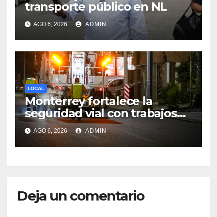
transporte público en NL
AGO 6, 2026
ADMIN
LOCAL
Monterrey fortalece la
seguridad vial con trabajos
de delimitación de carriles en
AGO 6, 2026
ADMIN
Paseo de los Leones
Deja un comentario