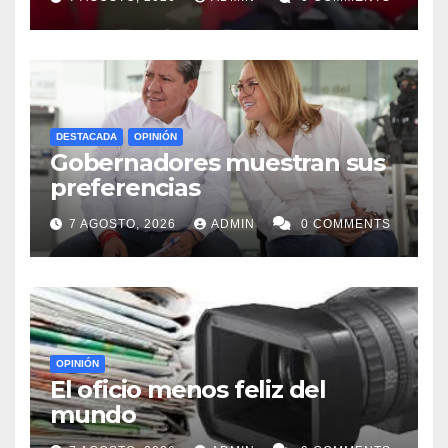
DESTACADA
OPINIÓN
Gobernadores muestran sus
preferencias
7 AGOSTO, 2026
ADMIN
0 COMMENTS
OPINIÓN
El oficio menos feliz del
mundo