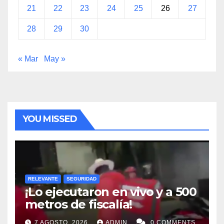
21
22
23
24
25
26
27
28
29
30
« Mar
May »
YOU MISSED
RELEVANTE
SEGURIDAD
¡Lo ejecutaron en vivo y a 500
metros de fiscalía!
7 AGOSTO, 2026
ADMIN
0 COMMENTS