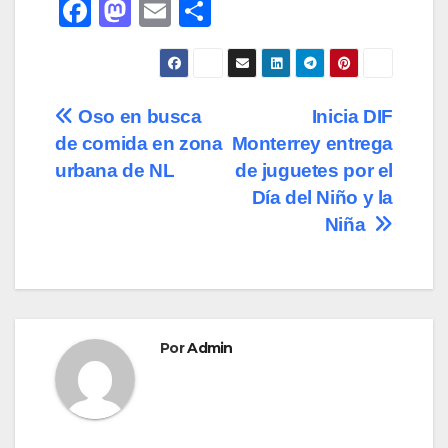
F
M
E
C
a
a
m
o
c
st
ail
m
e
o
p
Navegación
Oso en busca
Inicia DIF
b
d
ar
de comida en zona
Monterrey entrega
de
o
o
tir
urbana de NL
de juguetes por el
o
n
entradas
Día del Niño y la
Niña
k
Por
Admin