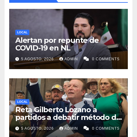
LOCAL
Alertan por repunte de
COVID-19 en NL
5 AGOSTO, 2026
ADMIN
0 COMMENTS
LOCAL
Reta Gilberto Lozano a
partidos a debatir método de
designación de candidato a
5 AGOSTO, 2026
ADMIN
0 COMMENTS
gubernatura de NL