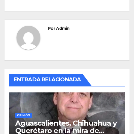
o
n
entradas
k
Por
Admin
ENTRADA RELACIONADA
OPINIÓN
Aguascalientes, Chihuahua y
Querétaro en la mira de