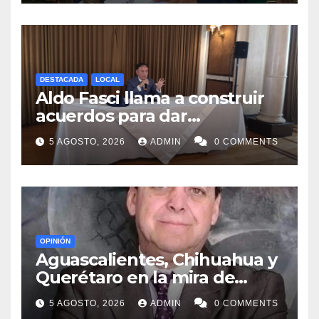
DESTACADA
LOCAL
Aldo Fasci llama a construir
acuerdos para dar
gobernabilidad a Nuevo León
5 AGOSTO, 2026
ADMIN
0 COMMENTS
OPINIÓN
Aguascalientes, Chihuahua y
Querétaro en la mira de
MORENA
5 AGOSTO, 2026
ADMIN
0 COMMENTS