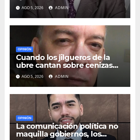
MORENA
AGO 5, 2026
ADMIN
OPINIÓN
Cuando los jilgueros de la
ubre cantan sobre cenizas
ajenas
AGO 5, 2026
ADMIN
OPINIÓN
La comunicación política no
maquilla gobiernos, los