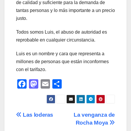
de calidad y suficiente para la demanda de
tantas personas y lo más importante a un precio
justo.
Todos somos Luis, el abuso de autoridad es
reprobable en cualquier circunstancia.
Luis es un nombre y cara que representa a
millones de personas que están inconformes
con el tarifazo.
F
M
E
C
a
a
m
o
c
st
ail
m
e
o
p
Navegación
Las loderas
La venganza de
b
d
ar
Rocha Moya
de
o
o
tir