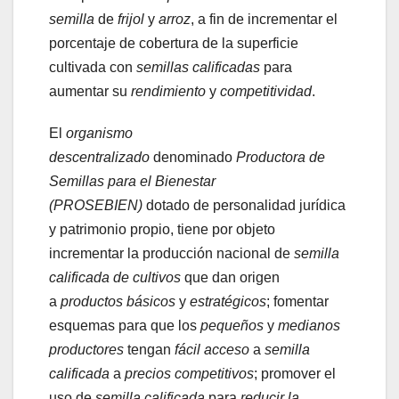
semilla
de
frijol
y
arroz
, a fin de incrementar el
porcentaje de cobertura de la superficie
cultivada con
semillas calificadas
para
aumentar su
rendimiento
y
competitividad
.
El
organismo
descentralizado
denominado
Productora de
Semillas para el Bienestar
(PROSEBIEN)
dotado de personalidad jurídica
y patrimonio propio, tiene por objeto
incrementar la producción nacional de
semilla
calificada de cultivos
que dan origen
a
productos básicos
y
estratégicos
; fomentar
esquemas para que los
pequeños
y
medianos
productores
tengan
fácil acceso
a
semilla
calificada
a
precios competitivos
; promover el
uso de
semilla calificada
para
reducir la