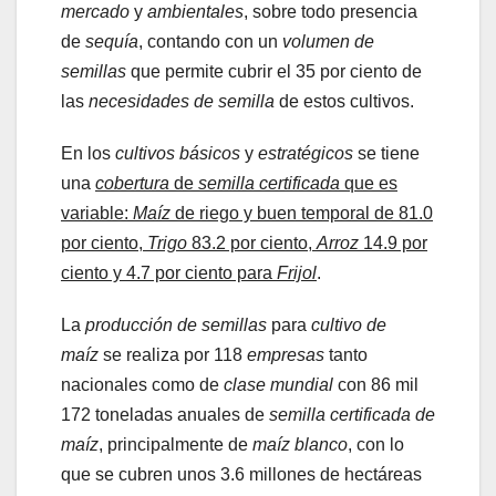
mercado
y
ambientales
, sobre todo presencia
de
sequía
, contando con un
volumen de
semillas
que permite cubrir el 35 por ciento de
las
necesidades de semilla
de estos cultivos.
En los
cultivos básicos
y
estratégicos
se tiene
una
cobertura
de
semilla certificada
que es
variable:
Maíz
de riego y buen temporal de 81.0
por ciento,
Trigo
83.2 por ciento,
Arroz
14.9 por
ciento y 4.7 por ciento para
Frijol
.
La
producción de semillas
para
cultivo de
maíz
se realiza por 118
empresas
tanto
nacionales como de
clase mundial
con 86 mil
172 toneladas anuales de
semilla certificada de
maíz
, principalmente de
maíz blanco
, con lo
que se cubren unos 3.6 millones de hectáreas