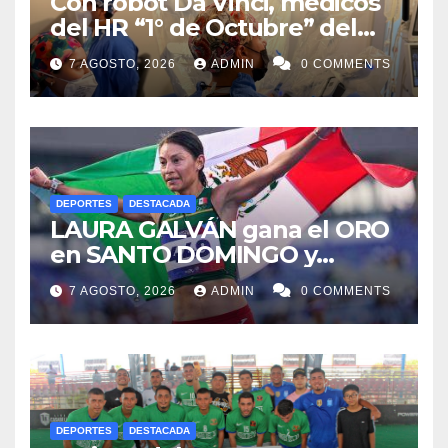
Con robot Da Vinci, médicos
del HR “1° de Octubre” del
ISSSTE retiran tumor renal a
7 AGOSTO, 2026
ADMIN
0 COMMENTS
paciente de 72 años
DEPORTES
DESTACADA
LAURA GALVÁN gana el ORO
en SANTO DOMINGO y
dedica Medalla a sus padres
7 AGOSTO, 2026
ADMIN
0 COMMENTS
fallecidos
DEPORTES
DESTACADA