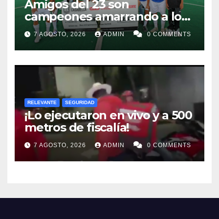
Amigos del 23 son
campeones amarrando a los
“Perros Bravos”
7 AGOSTO, 2026
ADMIN
0 COMMENTS
RELEVANTE
SEGURIDAD
¡Lo ejecutaron en vivo y a 500
metros de fiscalía!
7 AGOSTO, 2026
ADMIN
0 COMMENTS