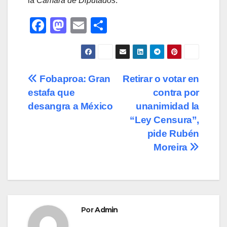
la
Cámara de Diputados
.
F
M
E
C
a
a
m
o
c
st
ail
m
e
o
p
Navegación
Fobaproa: Gran
Retirar o votar en
b
d
ar
estafa que
contra por
de
o
o
tir
desangra a México
unanimidad la
o
n
entradas
“Ley Censura”,
pide Rubén
k
Moreira
Por
Admin