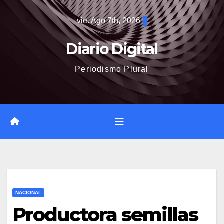
Saltar
vie. Ago 7th, 2026
al
contenido
Diario Digital
Periodismo Plural
NACIONAL
Productora semillas