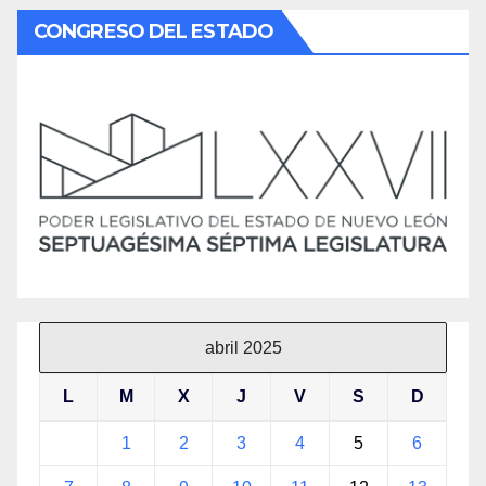
CONGRESO DEL ESTADO
abril 2025
L
M
X
J
V
S
D
1
2
3
4
5
6