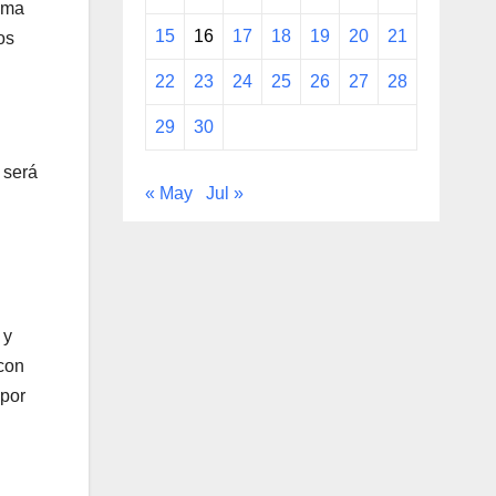
ima
15
16
17
18
19
20
21
os
22
23
24
25
26
27
28
29
30
 será
« May
Jul »
 y
 con
 por