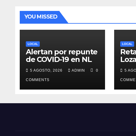
YOU MISSED
LOCAL
LOCAL
Alertan por repunte
Reta
de COVID-19 en NL
Loza
deb
5 AGOSTO, 2026
ADMIN
0
5 AG
desi
COMMENTS
cand
COMME
gub