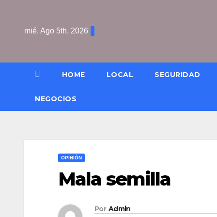
Saltar
al
mié. Ago 5th, 2026
contenido
HOME
LOCAL
SEGURIDAD
NEGOCIOS
OPINIÓN
Mala semilla
Por
Admin