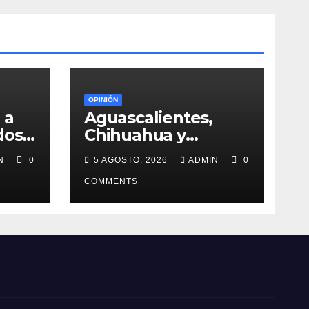
OPINIÓN
 a
Aguascalientes,
dos
Chihuahua y
Querétaro en la
IN
0
5 AGOSTO, 2026
ADMIN
0
a
mira de MORENA
COMMENTS