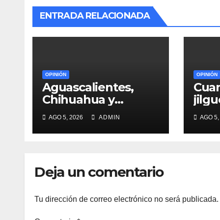
ENTRADA RELACIONADA
OPINIÓN
OPINIÓN
Aguascalientes,
Cuan
Chihuahua y
jilg
Querétaro en la
cant
AGO 5, 2026
ADMIN
AGO 5,
mira de MORENA
ceni
Deja un comentario
Tu dirección de correo electrónico no será publicada.