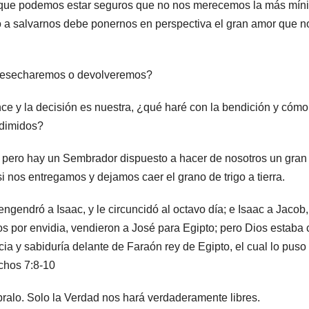
y que podemos estar seguros que no nos merecemos la más mín
jo a salvarnos debe ponernos en perspectiva el gran amor que n
desecharemos o devolveremos?
e y la decisión es nuestra, ¿qué haré con la bendición y cómo
edimidos?
, pero hay un Sembrador dispuesto a hacer de nosotros un gran
, si nos entregamos y dejamos caer el grano de trigo a tierra.
engendró a Isaac, y le circuncidó al octavo día; e Isaac a Jacob,
os por envidia, vendieron a José para Egipto; pero Dios estaba
racia y sabiduría delante de Faraón rey de Egipto, el cual lo puso
chos 7:8-10
bralo. Solo la Verdad nos hará verdaderamente libres.