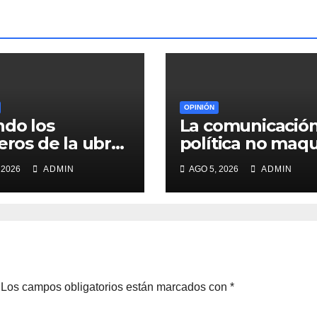
OPINIÓN
do los
La comunicació
ueros de la ubre
política no maqu
an sobre
gobiernos, los
 2026
ADMIN
AGO 5, 2026
ADMIN
zas ajenas
explica
Los campos obligatorios están marcados con
*