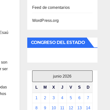
Feed de comentarios
WordPress.org
 Esaú
CONGRESO DEL ESTADO
é son
r ser
junio 2026
odas
L
M
X
J
V
S
D
chos
1
2
3
4
5
6
7
8
9
10
11
12
13
14