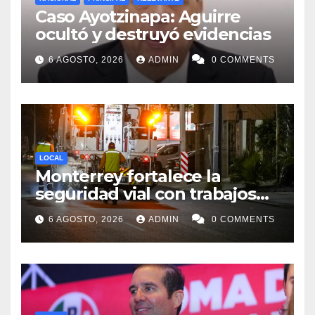
Caso Ayotzinapa: Aguirre
ocultó y destruyó evidencias
6 AGOSTO, 2026
ADMIN
0 COMMENTS
LOCAL
Monterrey fortalece la
seguridad vial con trabajos
de delimitación de carriles en
6 AGOSTO, 2026
ADMIN
0 COMMENTS
Paseo de los Leones