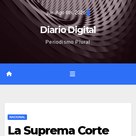
Saltar
jue. Ago 6th, 2026
al
contenido
Diario Digital
Periodismo Plural
NACIONAL
La Suprema Corte