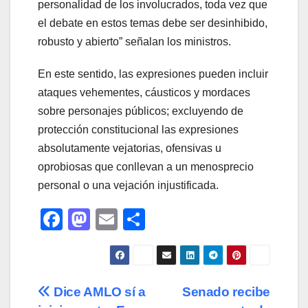
personalidad de los involucrados, toda vez que
el debate en estos temas debe ser desinhibido,
robusto y abierto” señalan los ministros.
En este sentido, las expresiones pueden incluir
ataques vehementes, cáusticos y mordaces
sobre personajes públicos; excluyendo de
protección constitucional las expresiones
absolutamente vejatorias, ofensivas u
oprobiosas que conllevan a un menosprecio
personal o una vejación injustificada.
F
M
E
C
a
a
m
o
c
st
ail
m
e
o
p
Navegación
Dice AMLO sí a
Senado recibe
b
d
ar