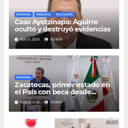
NACIONAL
PRINCIPAL
RELEVANTE
Caso Ayotzinapa: Aguirre
ocultó y destruyó evidencias
AGO 6, 2026
ADMIN
NACIONAL
Zacatecas, primer estado en
el País con beca desde
primaria a formación
AGO 3, 2026
ADMIN
profesional: David Monreal