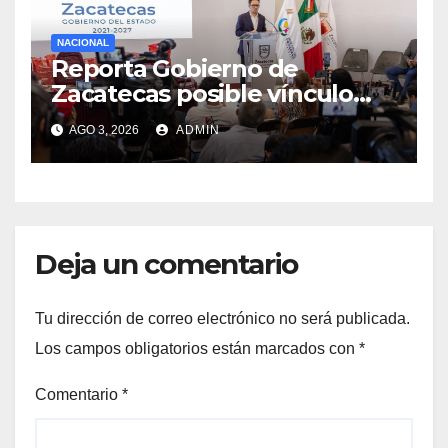
NACIONAL
Reporta Gobierno de
Zacatecas posible vínculo
entre vehículos utilizados en
AGO 3, 2026
ADMIN
Calera y los hechos del 18 de
julio
Deja un comentario
Tu dirección de correo electrónico no será publicada.
Los campos obligatorios están marcados con
*
Comentario
*