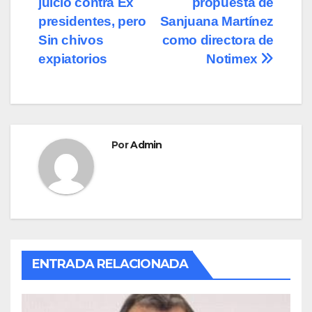
juicio contra Ex
propuesta de
de
o
o
tir
presidentes, pero
Sanjuana Martínez
o
n
entradas
Sin chivos
como directora de
expiatorios
Notimex
k
Por
Admin
ENTRADA RELACIONADA