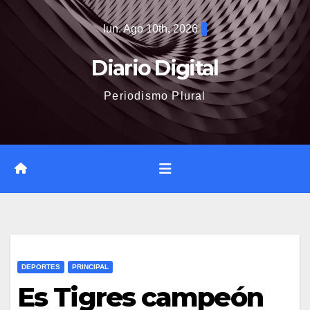
Saltar
lun. Ago 10th, 2026
al
contenido
Diario Digital
Periodismo Plural
DEPORTES
PRINCIPAL
Es Tigres campeón