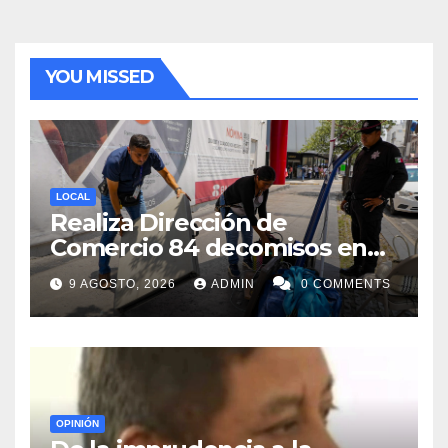
YOU MISSED
LOCAL
Realiza Dirección de
Comercio 84 decomisos en
Centro de Monterrey
9 AGOSTO, 2026
ADMIN
0 COMMENTS
OPINIÓN