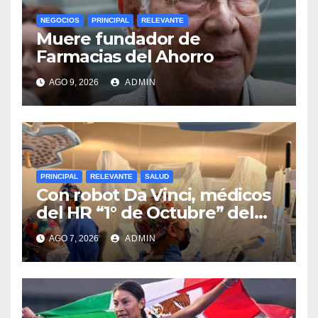
NEGOCIOS
PRINCIPAL
RELEVANTE
Muere fundador de
Farmacias del Ahorro
AGO 9, 2026
ADMIN
PRINCIPAL
RELEVANTE
SALUD
Con robot Da Vinci, médicos
del HR “1° de Octubre” del
ISSSTE retiran tumor renal a
AGO 7, 2026
ADMIN
paciente de 72 años