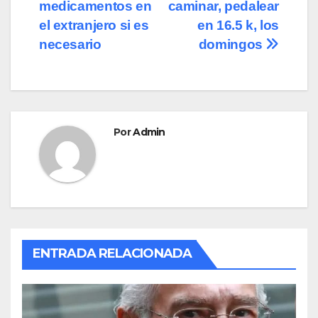
b
d
ar
medicamentos en
caminar, pedalear
de
o
o
tir
el extranjero si es
en 16.5 k, los
o
n
entradas
necesario
domingos
k
Por
Admin
ENTRADA RELACIONADA