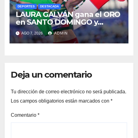
DEPORTES
DESTACADA
LAURA GALVÁN gana el ORO
en SANTO DOMINGO y
dedica Medalla a sus padres
AGO 7, 2026
ADMIN
fallecidos
Deja un comentario
Tu dirección de correo electrónico no será publicada.
Los campos obligatorios están marcados con
*
Comentario
*