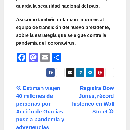
guarda la seguridad nacional del país.
Asi como también dotar con informes al
equipo de transición del nuevo presidente,
sobre la estrategia que se sigue contra la
pandemia del coronavirus.
F
M
E
C
a
a
m
o
c
st
ail
m
e
o
p
Navegación
Estiman viajen
Registra Dow
b
d
ar
40 millones de
Jones, récord
de
o
o
tir
personas por
histórico en Wall
o
n
entradas
Acción de Gracias,
Street
pese a pandemia y
k
advertencias