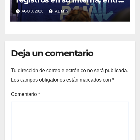
ellos el priista Adrián de la
AGO 3, 2026
ADMIN
Garza, Alcalde de Monterrey
Deja un comentario
Tu dirección de correo electrónico no será publicada.
Los campos obligatorios están marcados con
*
Comentario
*