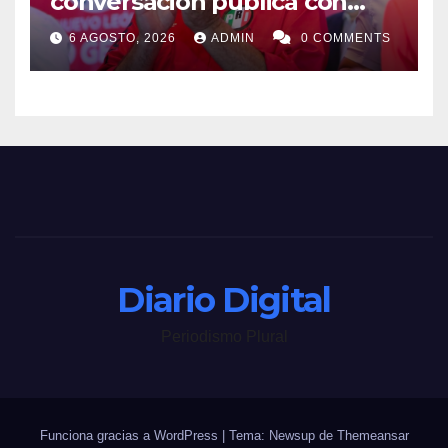
conversación pública con
nueva Ley mordaza: José Luis
6 AGOSTO, 2026
ADMIN
0 COMMENTS
Garza Ochoa
Diario Digital
Periodismo Plural
Funciona gracias a WordPress
|
Tema: Newsup de
Themeansar