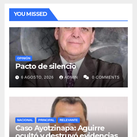
YOU MISSED
OPINIÓN
Pacto de silencio
6 AGOSTO, 2026
ADMIN
0 COMMENTS
NACIONAL
PRINCIPAL
RELEVANTE
Caso Ayotzinapa: Aguirre
ocultó y destruyó evidencias