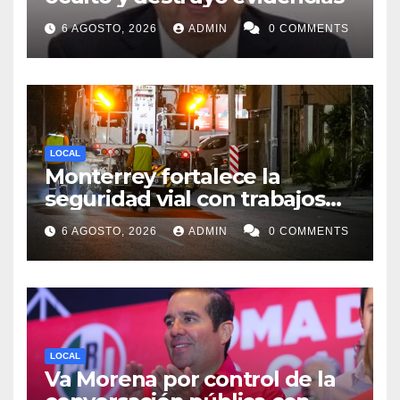
6 AGOSTO, 2026
ADMIN
0 COMMENTS
LOCAL
Monterrey fortalece la
seguridad vial con trabajos
de delimitación de carriles en
6 AGOSTO, 2026
ADMIN
0 COMMENTS
Paseo de los Leones
LOCAL
Va Morena por control de la