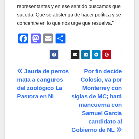
representantes y en ese sentido buscamos que
suceda. Que se abstenga de hacer política y se
concentre en lo que nos urge que resuelva.”
F
M
E
C
a
a
m
o
c
st
ail
m
e
o
p
Navegación
Jauría de perros
Por fin decide
b
d
ar
mata a canguros
Colosio, va por
de
o
o
tir
del zoológico La
Monterrey con
o
n
entradas
Pastora en NL
siglas de MC; hará
mancuerna con
k
Samuel García
candidato al
Gobierno de NL