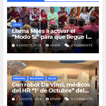
LOCAL
Llama Mijes a activar el
“Modo Sí” para que llegue la
Transformación a Nuevo
8 AGOSTO, 2026
ADMIN
0 COMMENTS
León
PRINCIPAL
RELEVANTE
SALUD
Con robot Da Vinci, médicos
del HR “1° de Octubre” del
ISSSTE retiran tumor renal a
7 AGOSTO, 2026
ADMIN
0 COMMENTS
paciente de 72 años