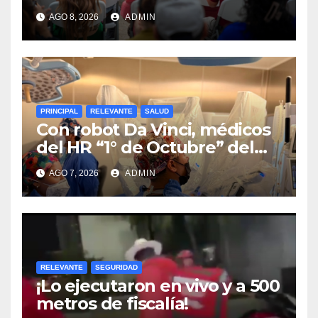
Transformación a Nuevo
AGO 8, 2026
ADMIN
León
PRINCIPAL
RELEVANTE
SALUD
Con robot Da Vinci, médicos
del HR “1° de Octubre” del
ISSSTE retiran tumor renal a
AGO 7, 2026
ADMIN
paciente de 72 años
RELEVANTE
SEGURIDAD
¡Lo ejecutaron en vivo y a 500
metros de fiscalía!