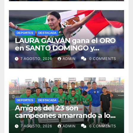
DEPORTES
DESTACADA
LAURA GALVÁN gana el ORO
en SANTO DOMINGO y
dedica Medalla a sus padres
7 AGOSTO, 2026
ADMIN
0 COMMENTS
fallecidos
DEPORTES
DESTACADA
Amigos del 23 son
campeones amarrando a los
“Perros Bravos”
7 AGOSTO, 2026
ADMIN
0 COMMENTS