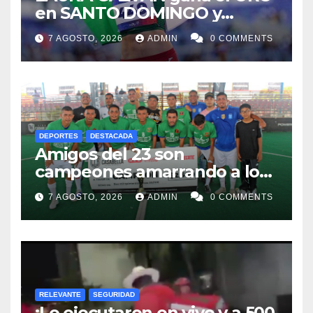
en SANTO DOMINGO y
dedica Medalla a sus padres
7 AGOSTO, 2026
ADMIN
0 COMMENTS
fallecidos
DEPORTES
DESTACADA
Amigos del 23 son
campeones amarrando a los
“Perros Bravos”
7 AGOSTO, 2026
ADMIN
0 COMMENTS
RELEVANTE
SEGURIDAD
¡Lo ejecutaron en vivo y a 500