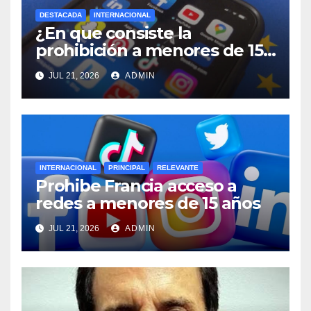
DESTACADA
INTERNACIONAL
¿En que consiste la
prohibición a menores de 15
años acceso a redes sociales
JUL 21, 2026
ADMIN
en Francia?
INTERNACIONAL
PRINCIPAL
RELEVANTE
Prohibe Francia acceso a
redes a menores de 15 años
JUL 21, 2026
ADMIN