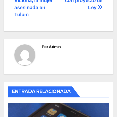
o
o
tir
Victoria, la mujer
con proyecto de
o
n
entradas
asesinada en
Ley
Tulum
k
Por
Admin
ENTRADA RELACIONADA