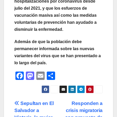
hospitalizaciones por coronavirus desde
julio del 2021, y que los esfuerzos de
vacunación masiva así como las medidas
voluntarias de prevención han ayudado a
disminuir la enfermedad.
Además de que la población debe
permanecer informada sobre las nuevas
variantes del virus que se han presentado a
lo largo del país.
F
M
E
C
a
a
m
o
c
st
ail
m
e
o
p
Navegación
Sepultan en El
Responden a
b
d
ar
Salvador a
crisis migratoria
de