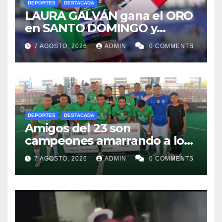
DEPORTES
DESTACADA
LAURA GALVÁN gana el ORO
en SANTO DOMINGO y
dedica Medalla a sus padres
7 AGOSTO, 2026
ADMIN
0 COMMENTS
fallecidos
DEPORTES
DESTACADA
Amigos del 23 son
campeones amarrando a los
“Perros Bravos”
7 AGOSTO, 2026
ADMIN
0 COMMENTS