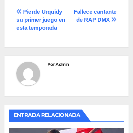
e
o
p
Navegación
Pierde Urquidy
Fallece cantante
b
d
ar
su primer juego en
de RAP DMX
de
o
o
tir
esta temporada
o
n
entradas
k
Por
Admin
ENTRADA RELACIONADA