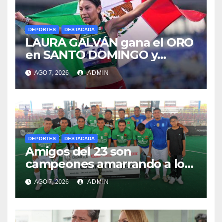
DEPORTES
DESTACADA
LAURA GALVÁN gana el ORO
en SANTO DOMINGO y
dedica Medalla a sus padres
AGO 7, 2026
ADMIN
fallecidos
DEPORTES
DESTACADA
Amigos del 23 son
campeones amarrando a los
“Perros Bravos”
AGO 7, 2026
ADMIN