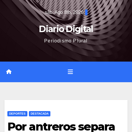
Saltar
sáb. Ago 8th, 2026
al
contenido
Diario Digital
Periodismo Plural
DEPORTES
DESTACADA
Por antreros separa