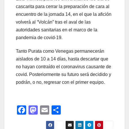
cascarita para cerrar la preparación de cara al
encuentro de la jornada 14, en el que la afición
volverá al “Volcán” tras el aval de las
autoridades sanitarias en el marco de la
pandemia de covid-19.
Tanto Purata como Venegas permanecerán
aislados de 10 a 14 días, hasta descartar que
no hayan contraído el coronavirus causante de
covid. Posteriormente su futuro será decidido y
podrán, o no, regresar con el primer equipo.
F
M
E
C
a
a
m
o
c
st
ail
m