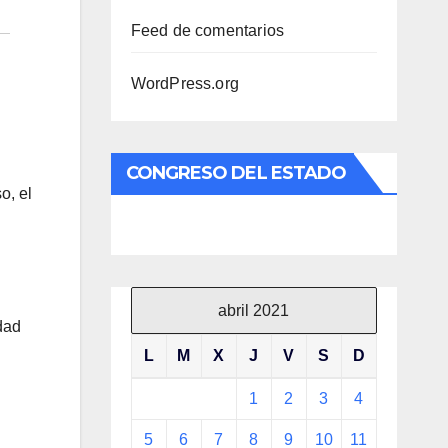
Feed de comentarios
WordPress.org
CONGRESO DEL ESTADO
o, el
abril 2021
dad
L
M
X
J
V
S
D
1
2
3
4
5
6
7
8
9
10
11