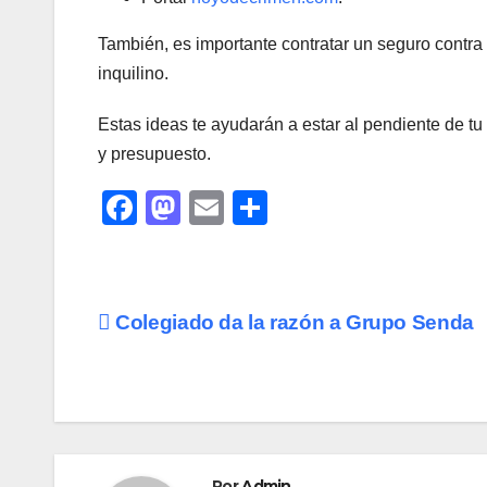
También, es importante contratar un seguro contra 
inquilino.
Estas ideas te ayudarán a estar al pendiente de t
y presupuesto.
F
M
E
C
a
a
m
o
c
st
ail
m
e
o
p
Navegación
Colegiado da la razón a Grupo Senda
b
d
ar
de
o
o
tir
o
n
entradas
k
Por
Admin