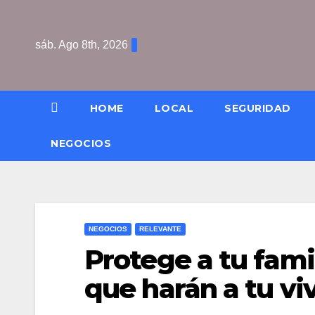
Saltar
al
sáb. Ago 8th, 2026
contenido
HOME
LOCAL
SEGURIDAD
NEGOCIOS
NEGOCIOS
RELEVANTE
Protege a tu fami
que harán a tu v