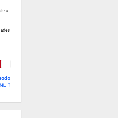
ble o
idades
 todo
NL