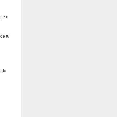
gle o
 de tu
tado